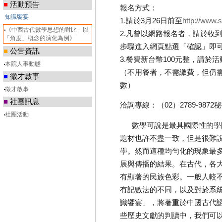
■
活動預告
報名方式：
知識饗宴
1.請於3月26日前至
http://www.s
‧
《中西古代數學思想的對比—以
2.凡曾以網路報名者，請於收
「角度」概念的演化為例》
步驟進入網頁點選「確認」即
■
公告資訊
3.餐費新台幣100元整，請於
‧
本院人事動態
（不用餐者，不需繳費，但仍
■
徵才啟事
數）
‧
徵才啟事
■
社團訊息
洽詢專線：（02）2789-987
‧
社團活動
數學可說是最具國際性的學
題材也許不盡一致，但是很難
學。然而這種均勻化的現象最
展與傳播的結果。在古代，各
有顯著的民族色彩。一般人較
有記數法的不同，以及對於系
識饗宴」，將著重於中國古代
些歷史文獻的判讀中，我們可