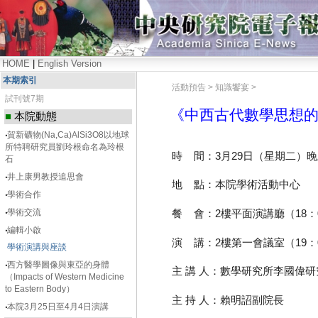
HOME
|
English Version
本期索引
活動預告 > 知識饗宴 >
試刊號7期
《中西古代數學思想
■
本院動態
‧
賀新礦物(Na,Ca)AlSi3O8以地球
所特聘研究員劉玲根命名為玲根
時 間：3月29日（星期二）晚
石
‧
井上康男教授追思會
地 點：本院學術活動中心
‧
學術合作
‧
學術交流
餐 會：2樓平面演講廳（18：0
‧
編輯小啟
演 講：2樓第一會議室（19：0
學術演講與座談
‧
西方醫學圖像與東亞的身體
主 講 人：數學研究所李國偉研
（Impacts of Western Medicine
to Eastern Body）
主 持 人：賴明詔副院長
‧
本院3月25日至4月4日演講