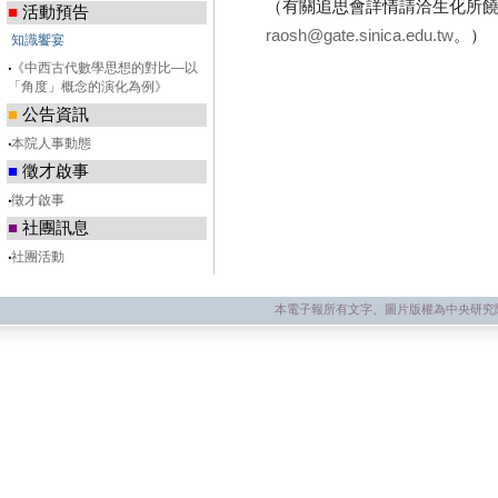
（有關追思會詳情請洽生化所饒淑霞小姐
■
活動預告
raosh@gate.sinica.edu.tw
。）
知識饗宴
‧
《中西古代數學思想的對比—以
「角度」概念的演化為例》
■
公告資訊
‧
本院人事動態
■
徵才啟事
‧
徵才啟事
■
社團訊息
‧
社團活動
本電子報所有文字、圖片版權為中央研究院