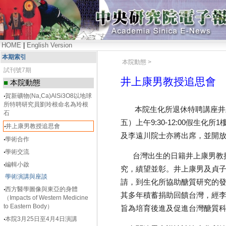
HOME
|
English Version
本期索引
本院動態 >
試刊號7期
井上康男教授追思會
■
本院動態
‧
賀新礦物(Na,Ca)AlSi3O8以地球
所特聘研究員劉玲根命名為玲根
本院生化所退休特聘講座井上康
石
五）上午9:30-12:00假
‧
井上康男教授追思會
及李遠川院士亦將出席，並開
‧
學術合作
‧
學術交流
台灣出生的日籍井上康男教授
‧
編輯小啟
究，績望並彰。井上康男及貞子
學術演講與座談
請，到生化所協助醣質研究的發展
‧
西方醫學圖像與東亞的身體
其多年積蓄捐助回饋台灣，經
（Impacts of Western Medicine
to Eastern Body）
旨為培育後進及促進台灣醣質
‧
本院3月25日至4月4日演講