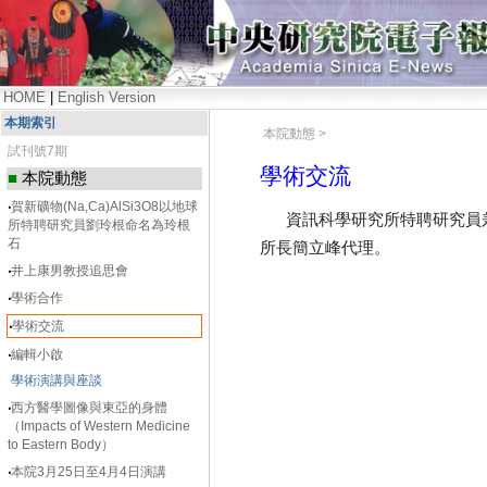
HOME
|
English Version
本期索引
本院動態 >
試刊號7期
學術交流
■
本院動態
‧
賀新礦物(Na,Ca)AlSi3O8以地球
資訊科學研究所特聘研究員兼所
所特聘研究員劉玲根命名為玲根
石
所長簡立峰代理。
‧
井上康男教授追思會
‧
學術合作
‧
學術交流
‧
編輯小啟
學術演講與座談
‧
西方醫學圖像與東亞的身體
（Impacts of Western Medicine
to Eastern Body）
‧
本院3月25日至4月4日演講