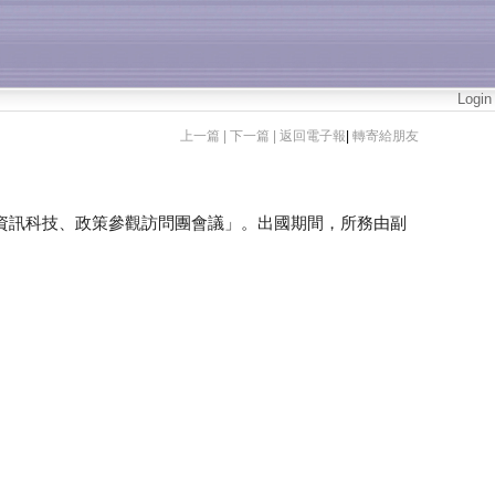
Login
上一篇 |
下一篇 |
返回電子報
|
轉寄給朋友
年資訊科技、政策參觀訪問團會議」。出國期間，所務由副