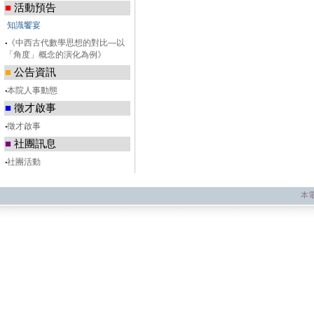
■
活動預告
知識饗宴
‧
《中西古代數學思想的對比—以
「角度」概念的演化為例》
■
公告資訊
‧
本院人事動態
■
徵才啟事
‧
徵才啟事
■
社團訊息
‧
社團活動
本電