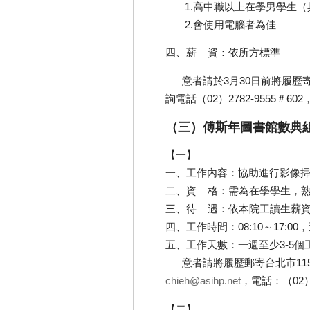
1.高中職以上在學男學生（
2.會使用電腦者為佳
四、薪 資：依所方標準
意者請於3月30日前將履歷寄台
詢電話（02）2782-9555＃602，
（三）傅斯年圖書館數典
【一】
一、工作內容：協助進行影像
二、資 格：需為在學學生，熟悉
三、待 遇：依本院工讀生薪資標
四、工作時間：08:10～17:0
五、工作天數：一週至少3-5
意者請將履歷郵寄台北市1152
chieh@asihp.net
，電話：（02）2
【二】