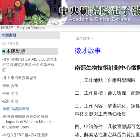
HOME
|
English Version
本期索引
徵才啟事 >
試刊號7期
徵才啟事
■
本院動態
‧
賀新礦物(Na,Ca)AlSi3O8以地球
所特聘研究員劉玲根命名為玲根
南部生物技術計劃中心徵
石
‧
井上康男教授追思會
一、工作地點：台南科學園區
‧
學術合作
二、工作目標：參與環保、能
‧
學術交流
‧
編輯小啟
三、工作內容：酵素純化、定
學術演講與座談
科技文獻與工業新知收集
‧
西方醫學圖像與東亞的身體
（Impacts of Western Medicine
四、申請條件：凡教育部認可
to Eastern Body）
泳、酵素活性測定與蛋白質定
‧
本院3月25日至4月4日演講