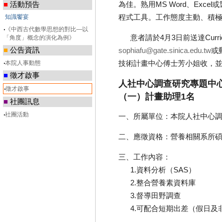
■
活動預告
為佳。熟用MS Word、Excel
知識饗宴
程式工具。工作態度主動、積
‧
《中西古代數學思想的對比—以
意者請於4月3日前送達Curric
「角度」概念的演化為例》
■
公告資訊
sophiafu@gate.sinica.edu.tw
或
技術計畫中心傅士芳小姐收，並
‧
本院人事動態
■
徵才啟事
人社中心調查研究專題中
‧
徵才啟事
（一）計畫助理1名
■
社團訊息
‧
社團活動
一、所屬單位：本院人社中心
二、應徵資格：營養相關系所碩
三、工作內容：
1.資料分析（SAS）
2.整合營養素資料庫
3.督導田野調查
4.可配合短期出差（假日及