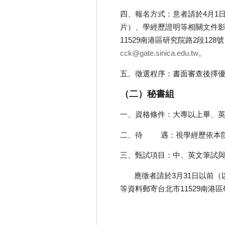
四、報名方式：意者請於4月1日
片）、學經歷證明等相關文件
11529南港區研究院路2段128號
cck@gate.sinica.edu.tw
。
五、徵選程序：書面審查後擇
（二）秘書組
一、資格條件：大專以上畢、
二、待 遇：視學經歷依本院
三、甄試項目：中、英文筆試
應徵者請於3月31日以前（
等資料郵寄台北市11529南港