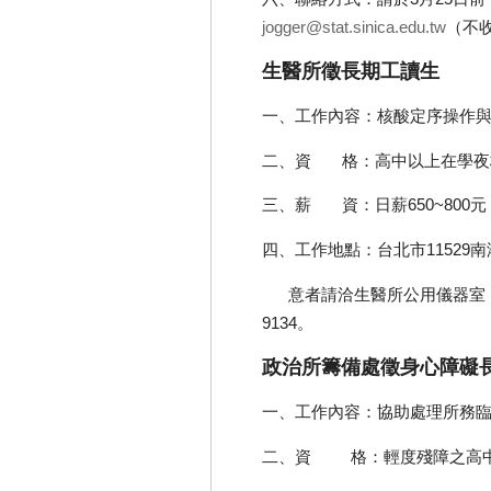
jogger@stat.sinica.edu.tw
（不
生醫所徵長期工讀生
一、工作內容：核酸定序操作
二、資 格：高中以上在學夜
三、薪 資：日薪650~800
四、工作地點：台北市11529南
意者請洽生醫所公用儀器室，孫
9134。
政治所籌備處徵身心障礙
一、工作內容：協助處理所務
二、資 格：輕度殘障之高中