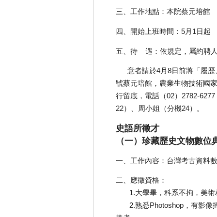
三、工作地點：本院蔡元培館
四、開始上班時間：5月1日起
五、待 遇：依規定，屬約聘
意者請於4月8日前將「履歷、照
號蔡元培館，農業生物技術國
行留底，電話（02）2782-6277，
22）、周小姐（分機24）。
史語所徵才
（一）珍藏歷史文物數位
一、工作內容：台灣考古資料
二、應徵資格：
1.大學畢，科系不拘，美術
2.熟悉Photoshop，有