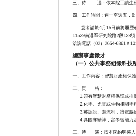
三、待 遇：依本院工讀生
四、工作時間：週一至週五，8:30
意者請於4月15日前將履歷
11529南港區研究院路2段1
洽詢電話（02）2654-6361＃101
總辦事處徵才
（一）公共事務組徵科技
一、工作內容：智慧財產權保
二、資 格：
1.須有智慧財產權保護或推
2.化學、光電或生物相關學
3.英語說、寫流利，諳電腦
4.具團隊精神，富學習能力
三、待 遇：按本院約聘僱人