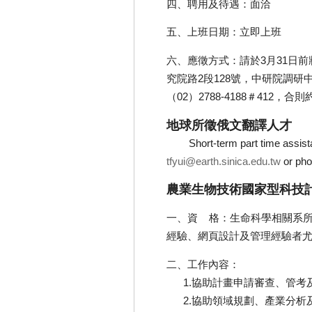
四、聘用及待遇：面洽
五、上班日期：立即上班
六、應徵方式：請於3月31日前
究院路2段128號，中研院調研中
（02）2788-4188＃412，
地球所徵俄文翻譯人才
Short-term part time assistant
tfyui@earth.sinica.edu.tw
or pho
農業生物技術國家型科技
一、資 格：生命科學相關系所
經驗、網頁設計及管理經驗者
二、工作內容：
1.協助計畫申請審查、管考
2.協助領域規劃、產業分析