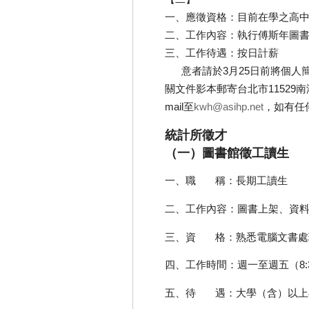
一、應徵資格：目前在學之高
二、工作內容：執行傅斯年圖
三、工作待遇：按日計薪
意者請於3月25日前將個人簡
關文件影本郵寄台北市11529
mail至
kwh@asihp.net
，如有任何
統計所徵才
（一）圖書館徵工讀生
一、職 稱：長期工讀生
二、工作內容：圖書上架、資
三、資 格：熟悉電腦文書處
四、工作時間：週一至週五（8:30
五、待 遇：大學（含）以上80