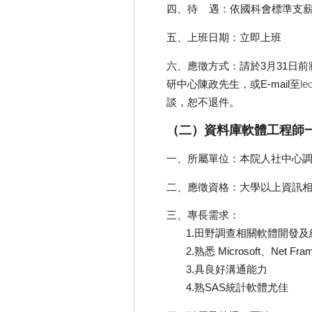
四、待 遇：依國科會標準支
五、上班日期：立即上班
六、應徵方式：請於3月31日前
研中心陳政先生，或E-mail至
le
談，恕不退件。
（二）資料庫軟體工程師
一、所屬單位：本院人社中心
二、應徵資格：大學以上資訊
三、專長需求：
1.田野調查相關軟體開發及
2.熟悉 Microsoft、Net Fra
3.具良好溝通能力
4.熟SAS統計軟體尤佳