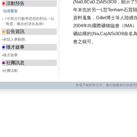
(Na0.8Ca0.2)AlSi3O8
■
活動預告
年末也於另一L型Tenham石質隕
知識饗宴
資料蒐集，Gillet博士等人陸
‧
《中西古代數學思想的對比—以
「角度」概念的演化為例》
2004年向國際礦物協會（IM
■
公告資訊
礦結構的(Na,Ca)AlSi3O8
‧
本院人事動態
會之核可。
■
徵才啟事
‧
徵才啟事
■
社團訊息
‧
社團活動
本電子報所有文字、圖片版權為中央研究院