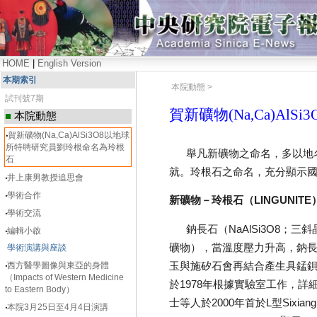
HOME
|
English Version
本期索引
本院動態 >
試刊號7期
賀新礦物(Na,Ca)A
■
本院動態
‧
賀新礦物(Na,Ca)AlSi3O8以地球
所特聘研究員劉玲根命名為玲根
舉凡新礦物之命名，多以地名
石
就。玲根石之命名，充分顯示
‧
井上康男教授追思會
‧
學術合作
新礦物－玲根石（LINGUNITE）-(
‧
學術交流
鈉長石（NaAlSi3O8；
‧
編輯小啟
礦物），當溫度壓力升高，鈉長石
學術演講與座談
玉與施矽石會再結合產生具錳鋇礦（
‧
西方醫學圖像與東亞的身體
（Impacts of Western Medicine
於1978年根據實驗室工作，詳
to Eastern Body）
士等人於2000年首於L型Six
‧
本院3月25日至4月4日演講