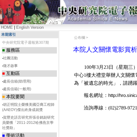
HOME
|
English Version
本期索引
公布欄 >
中央研究院電子週報第307期
本院人文關懷電影賞
■
服務區
‧
社團活動
‧
徵才啟事
100
年3月23日（星期三
■
互動區
中心1樓大禮堂舉辦人文關懷
‧
處長信箱(助理用)
為「被遺忘的時光」，請踴
‧
處長信箱(一般用)
報名網址：
http://hro.sini
■
本院要聞
‧
胡正明院士榮獲美國亞裔工程師
洽詢專線：(02)2789-972
(AAEOY)傑出終身成就獎
‧
賀歷史語言研究所張谷銘副研究
員榮獲「2011-2012哈佛燕京學
社獎助」
■
學術活動