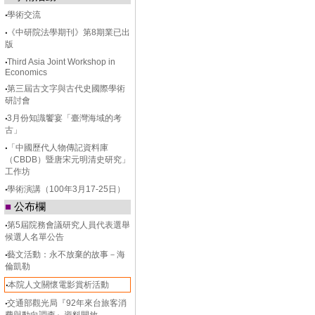
‧
學術交流
‧
《中研院法學期刊》第8期業已出
版
‧
Third Asia Joint Workshop in
Economics
‧
第三屆古文字與古代史國際學術
研討會
‧
3月份知識饗宴「臺灣海域的考
古」
‧
「中國歷代人物傳記資料庫
（CBDB）暨唐宋元明清史研究」
工作坊
‧
學術演講（100年3月17-25日）
■
公布欄
‧
第5屆院務會議研究人員代表選舉
候選人名單公告
‧
藝文活動：永不放棄的故事－海
倫凱勒
‧
本院人文關懷電影賞析活動
‧
交通部觀光局『92年來台旅客消