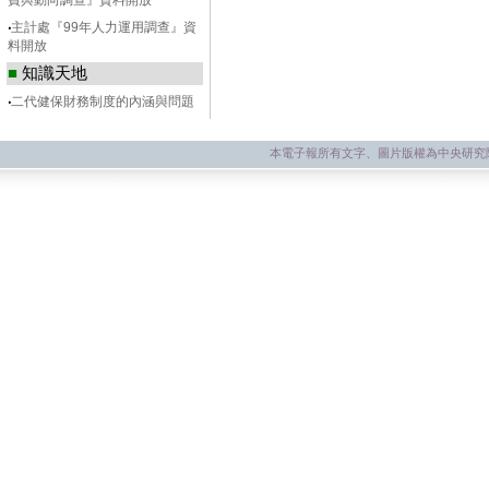
費與動向調查』資料開放
‧
主計處『99年人力運用調查』資
料開放
■
知識天地
‧
二代健保財務制度的內涵與問題
本電子報所有文字、圖片版權為中央研究院