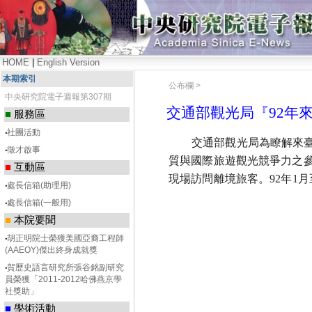
HOME
|
English Version
本期索引
公布欄 >
中央研究院電子週報第307期
交通部觀光局『92年
■
服務區
‧
社團活動
交通部觀光局為瞭解來臺旅
‧
徵才啟事
質與國際旅遊觀光競爭力之
■
互動區
現場訪問離境旅客。92年1月至
‧
處長信箱(助理用)
‧
處長信箱(一般用)
■
本院要聞
‧
胡正明院士榮獲美國亞裔工程師
(AAEOY)傑出終身成就獎
‧
賀歷史語言研究所張谷銘副研究
員榮獲「2011-2012哈佛燕京學
社獎助」
■
學術活動