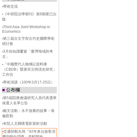
‧
學術交流
‧
《中研院法學期刊》第8期業已出
版
‧
Third Asia Joint Workshop in
Economics
‧
第三屆古文字與古代史國際學術
研討會
‧
3月份知識饗宴「臺灣海域的考
古」
‧
「中國歷代人物傳記資料庫
（CBDB）暨唐宋元明清史研究」
工作坊
‧
學術演講（100年3月17-25日）
■
公布欄
‧
第5屆院務會議研究人員代表選舉
候選人名單公告
‧
藝文活動：永不放棄的故事－海
倫凱勒
‧
本院人文關懷電影賞析活動
‧
交通部觀光局『92年來台旅客消
費與動向調查』資料開放