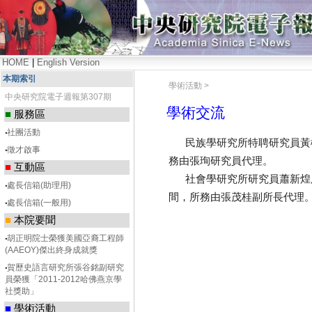
HOME
|
English Version
本期索引
學術活動 >
中央研究院電子週報第307期
學術交流
■
服務區
‧
社團活動
民族學研究所特聘研究員黃樹民
‧
徵才啟事
務由張珣研究員代理。
■
互動區
社會學研究所研究員蕭新煌所長
‧
處長信箱(助理用)
間，所務由張茂桂副所長代理
‧
處長信箱(一般用)
■
本院要聞
‧
胡正明院士榮獲美國亞裔工程師
(AAEOY)傑出終身成就獎
‧
賀歷史語言研究所張谷銘副研究
員榮獲「2011-2012哈佛燕京學
社獎助」
■
學術活動