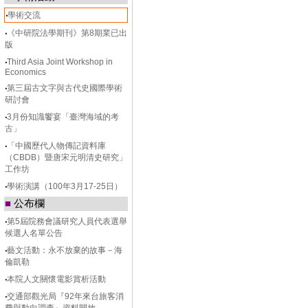
‧
學術交流
‧
《中研院法學期刊》第8期業已出
版
‧
Third Asia Joint Workshop in
Economics
‧
第三屆古文字與古代史國際學術
研討會
‧
3月份知識饗宴「臺灣海域的考
古」
‧
「中國歷代人物傳記資料庫
（CBDB）暨唐宋元明清史研究」
工作坊
‧
學術演講（100年3月17-25日）
■
公布欄
‧
第5屆院務會議研究人員代表選舉
候選人名單公告
‧
藝文活動：永不放棄的故事－海
倫凱勒
‧
本院人文關懷電影賞析活動
‧
交通部觀光局『92年來台旅客消