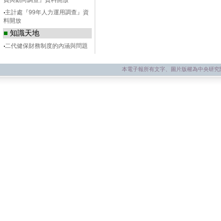
費與動向調查』資料開放
‧
主計處『99年人力運用調查』資
料開放
■
知識天地
‧
二代健保財務制度的內涵與問題
本電子報所有文字、圖片版權為中央研究院