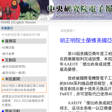
HOME
|
English Version
本期索引
本院要聞 >
中央研究院電子週報第307期
胡正明院士榮獲美國亞裔
■
服務區
‧
社團活動
第10屆美國亞裔年度工程師獎(Asi
‧
徵才啟事
在西雅圖順利完成頒獎。本院數
■
互動區
年AAEOY「傑出終身成就獎」(Disti
‧
處長信箱(助理用)
最高榮譽。
‧
處長信箱(一般用)
曾經被國際電機暨電子工程學
■
本院要聞
的BSIM系列微晶體管模型
‧
胡正明院士榮獲美國亞裔工程師
後並創造出數十億美元微晶片
(AAEOY)傑出終身成就獎
FinFET，亦可望取代已使
‧
賀歷史語言研究所張谷銘副研究
員榮獲「2011-2012哈佛燕京學
AAEOY
「傑出終身成就
社獎助」
得主。這項全美唯一以亞裔優
■
學術活動