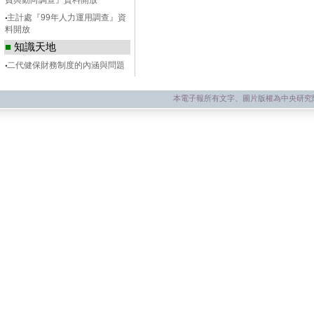
費與動向調查』資料開放
‧
主計處『99年人力運用調查』資
料開放
■
知識天地
‧
二代健保財務制度的內涵與問題
本電子報所有文字、圖片版權為中央研究院