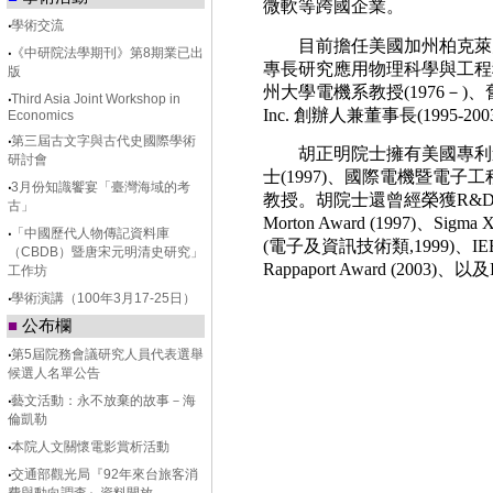
微軟等跨國企業。
‧
學術交流
目前擔任美國加州柏克萊大學
‧
《中研院法學期刊》第8期業已出
專長研究應用物理科學與工程科
版
州大學電機系教授(1976－)、舊金山東灣
‧
Third Asia Joint Workshop in
Inc. 創辦人兼董事長(1995-20
Economics
‧
第三屆古文字與古代史國際學術
胡正明院士擁有美國專利
研討會
士(1997)、國際電機暨電子
‧
3月份知識饗宴「臺灣海域的考
教授。胡院士還曾經榮獲R&D 100
古」
Morton Award (1997)、Si
‧
「中國歷代人物傳記資料庫
(電子及資訊技術類,1999)、IEEE Solid
（CBDB）暨唐宋元明清史研究」
Rappaport Award (2003)、以及
工作坊
‧
學術演講（100年3月17-25日）
■
公布欄
‧
第5屆院務會議研究人員代表選舉
候選人名單公告
‧
藝文活動：永不放棄的故事－海
倫凱勒
‧
本院人文關懷電影賞析活動
‧
交通部觀光局『92年來台旅客消