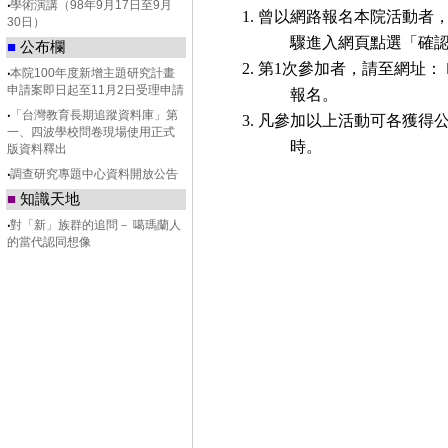
‧
學術演講（98年9月17日至9月
1. 曾以網路報名本院活動
30日）
驟進入網頁點選「確
■
公布欄
2. 第1次參加者，請至網址：
‧
本院100年度新增主題研究計畫
申請案即日起至11月2日受理申請
報名。
‧
「台灣教育長期追蹤資料庫」第
3. 凡參加以上活動可各獲得
一、四波學校問卷現場使用正式
時。
版資料釋出
‧
調查研究專題中心資料開放公告
■
知識天地
‧
對「新」族群的追問－ 噶瑪蘭人
的當代認同想像