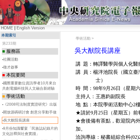
HOME
|
English Version
本期索引
學術活動 >
第233期
吳大猷院長講座
■
服務區
‧
社團活動
講
題：轉譯醫學與個人化醫
‧
徵才啟事
講
員：楊泮池院長（國立臺
■
本院要聞
士）
‧
國際重要數位資訊學者10月來台
時
間：
98
年
9
月
26
日
（星期
共創電腦科技與人文融合新經驗
■
學術活動
主持人：王惠鈞副院長
地
點：本院學術活動中心
2
‧
《2008司法制度實證研究》出版
‧
開放源碼研討會 創意分享動手做
★請於
9
月
25
日
（星期五）前
‧
吳大猷院長講座
★會後備有茶點，歡迎院內
‧
9月份知識饗宴「民族誌紀錄片的
加
。
文化詮釋與社會實踐」
洽詢專線：秘書組綜合科
(02)