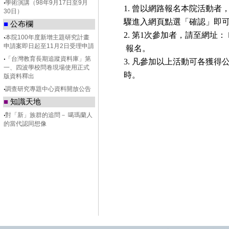
‧
學術演講（98年9月17日至9月
1.
曾以網路報名本院活動者
30日）
驟進入網頁點選「確認」即
■
公布欄
2.
第
1
次參加者，請至網址：
‧
本院100年度新增主題研究計畫
申請案即日起至11月2日受理申請
報名。
‧
「台灣教育長期追蹤資料庫」第
3.
凡參加以上活動可各獲得
一、四波學校問卷現場使用正式
時。
版資料釋出
‧
調查研究專題中心資料開放公告
■
知識天地
‧
對「新」族群的追問－ 噶瑪蘭人
的當代認同想像