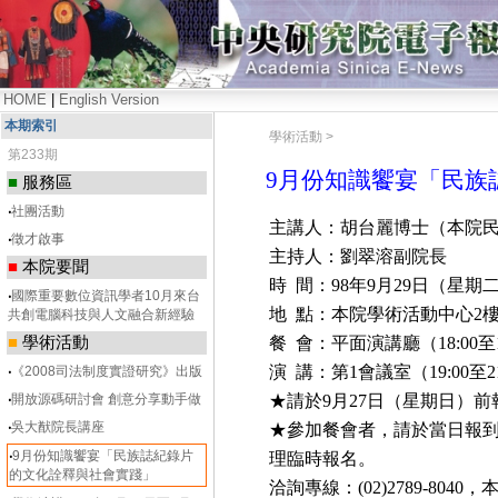
HOME
|
English Version
本期索引
學術活動 >
第233期
9月份知識饗宴「民族
■
服務區
‧
社團活動
主講人：
胡台麗
博士（本院
‧
徵才啟事
主持人：劉翠溶副院長
■
本院要聞
時
間：
98
年
9
月
29
日
（星期
‧
國際重要數位資訊學者10月來台
地
點：本院學術活動中心
2
共創電腦科技與人文融合新經驗
■
學術活動
餐
會：平面演講廳（
18:00
至
演
講：第
1
會議室（
19:00
至
2
‧
《2008司法制度實證研究》出版
‧
開放源碼研討會 創意分享動手做
★請於
9
月
27
日
（星期日）前
‧
吳大猷院長講座
★參加餐會者，請於當日報
‧
9月份知識饗宴「民族誌紀錄片
理臨時報名。
的文化詮釋與社會實踐」
洽詢專線：
(02)2789-8040
，