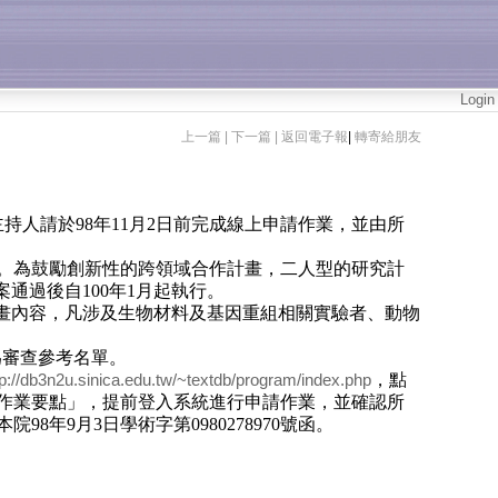
Login
上一篇 |
下一篇 |
返回電子報
|
轉寄給朋友
主持人請於
98
年
11
月
2
日前完成線上申請作業，並由所
。為鼓勵創新性的跨領域合作計畫，二人型的研究計
案通過後自
100
年
1
月起執行。
畫內容，凡涉及生物材料及基因重組相關實驗者、動物
。
為審查參考名單。
，點
tp://db3n2u.sinica.edu.tw/~textdb/program/index.php
作業要點」，提前登入系統進行申請作業，並確認所
本院
98
年
9
月
3
日
學術字第
0980278970
號函。