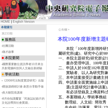
HOME
|
English Version
本期索引
公布欄 >
第233期
本院100年度新增主
■
服務區
‧
社團活動
本院「
100
年度新增跨研
‧
徵才啟事
屬研究所
(
處
)
、研究中心於
98
■
本院要聞
一、本院主題研究
(
研究群
)
計
畫亦受理申請。
100
年度
‧
國際重要數位資訊學者10月來台
二、申請人於
100
至
102
年度
共創電腦科技與人文融合新經驗
實驗者、以人為研究對
■
學術活動
三、本申請案接受計畫總主
‧
《2008司法制度實證研究》出版
四、申請案全面實施線上申
‧
開放源碼研討會 創意分享動手做
選
(
主題研究計畫申請案
)
有必須登錄及上傳資料
(
‧
吳大猷院長講座
五、本案聯絡人
:
學術事務組
‧
9月份知識饗宴「民族誌紀錄片的
數理組、人文組
:
簡玫秀
文化詮釋與社會實踐」
生命組
:
許珮蕙，電話
: 2