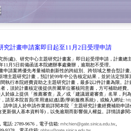
題研究計畫申請案即日起至11月2日受理申請
究所
(
處
)
、研究中心主題研究計畫案」即日起受理申請，計畫總
年
11
月
5
日
前備函送本院總辦事處彙辦，逾期恕不受理。
畫申請案將優先考量補助創新性的跨組別、跨領域之整合型計畫
新增主題研究計畫，預計於
99
年中公告核定結果，並於法定預算
期間執行本院經費資助之主題研究計畫，最多以
2
件計畫為限。計
象者，須於計畫核定後提供所屬單位審核同意書，方可補助經費
持人於線上提供「推薦審查」及／或「建議迴避審查」名單，列
請，請至本院首頁
(
常用連結
)
點選
(
學術服務系統
)
，或輸入網址
:
ht
。請申請人於申請作業前詳閱本院「主題研究計畫經費補助申請
含更新個人基本資料等
)
，以免逾期而影響個人權益。詳情請參閱
，電話
: 2789-9676
，電子信箱
:
。
mhchien@gate.sinica.edu.tw
789-9378
，電子信箱
:
。
phhsu@gate.sinica.edu.tw