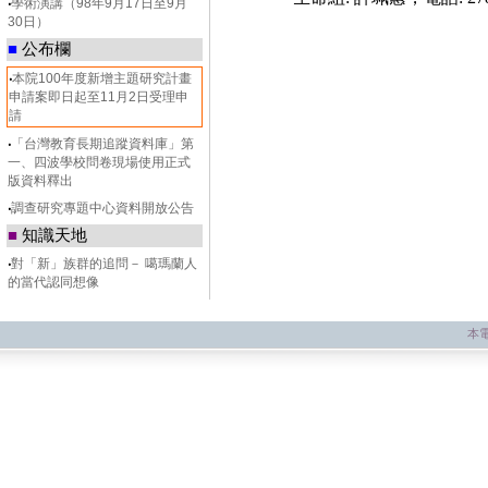
‧
學術演講（98年9月17日至9月
30日）
■
公布欄
‧
本院100年度新增主題研究計畫
申請案即日起至11月2日受理申
請
‧
「台灣教育長期追蹤資料庫」第
一、四波學校問卷現場使用正式
版資料釋出
‧
調查研究專題中心資料開放公告
■
知識天地
‧
對「新」族群的追問－ 噶瑪蘭人
的當代認同想像
本電