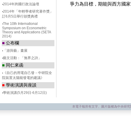
爭力為目標，期能與西方國家
‧
2014年跨國行政法論壇
‧
2014年「年輕學者研究著作獎」
訂6月5日舉行頒獎典禮
‧
The 10th International
Symposium on Econometric
Theory and Applications (SETA
2014)
■
公布欄
‧
「游與藝」畫展
‧
藝文活動：「無界之詩」
■
同仁來函
‧
《自己的用電自己發－中研院全
院裝置太陽能發電的建議》
■
學術演講與座談
‧
學術演講(5月29日-6月12日)
本電子報所有文字、圖片版權為中央研究院