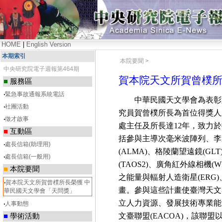
HOME
|
English Version
本期索引
本院要聞 >
中央研究院電子週報第464期
賀本院天文所賀曾樸所
■
服務區
‧
緊急事故通報系統電話
中華民國天文學會為表彰對
‧
社團活動
究員賀曾樸所長為首位得獎人
‧
徵才啟事
處主任及所長達12年，致力
■
互動區
括參與主導次毫米波陣列、李
‧
處長信箱(助理用)
(ALMA)、格陵蘭望遠鏡(G
‧
處長信箱(一般用)
(TAOS2)、廣角紅外線相機(
■
本院要聞
之能量與輻射人造衛星(ERG
‧
賀本院天文所賀曾樸所長榮獲 中
畫。參與這些計畫使臺灣天文
華民國天文學會「天問獎」
立人力資源、發展技術專業能
‧
人事動態
■
學術活動
文臺聯盟(EACOA)，該