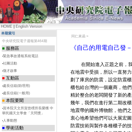
HOME
|
English Version
本期索引
同仁來函 >
中央研究院電子週報第464期
《自己的用電自己發
■
服務區
‧
緊急事故通報系統電話
‧
社團活動
在開始進入正題之前，我要
‧
徵才啟事
在地震中受損，所以一直努力
■
互動區
劃了庫房的防震，設定防震櫃
‧
處長信箱(助理用)
櫃包給台灣的一個廠商，他們
‧
處長信箱(一般用)
精於整合的老闆開發了新的產
■
本院要聞
幾年，我們在進行第二期改櫃
‧
賀本院天文所賀曾樸所長榮獲 中
地震帶的國外博物館，他們之
華民國天文學會「天問獎」
衷心地希望他們可以大展宏圖
‧
人事動態
防震技術與製作各種櫃子的技
■
學術活動