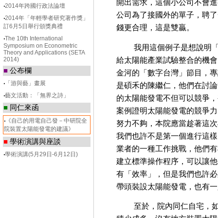
開出需求，這個小公司不會進
‧
2014年跨國行政法論壇
公司為了接國外的單子，聘了
‧
2014年「年輕學者研究著作獎」
訂6月5日舉行頒獎典禮
錢更合理，這是雙贏。
‧
The 10th International
Symposium on Econometric
我用這個例子是想說明「政
Theory and Applications (SETA
給太陽能產業試驗整合的機會
2014)
■
公布欄
金河的「數字台灣」節目，專
‧
「游與藝」畫展
是碩禾的陳繼仁，他們在討論
‧
藝文活動：「無界之詩」
的太陽能發電不但可以競爭，
■
同仁來函
案例證明太陽能發電的競爭力
‧
《自己的用電自己發－中研院全
努力不夠，本院應當趁著這次
院裝置太陽能發電的建議》
我們也許不是第一個進行這樣
■
學術演講與座談
業者的一種工作挑戰，他們有
‧
學術演講(5月29日-6月12日)
建立標準操作程序，可以讓他
有「效率」，但是我們也許必
帶頭裝設太陽能發電，也有一
至於，院內同仁自宅，如果