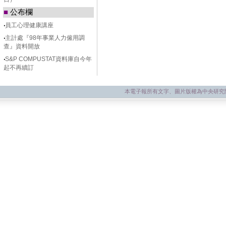
■
公布欄
‧
員工心理健康講座
‧
主計處『98年事業人力僱用調
查』資料開放
‧
S&P COMPUSTAT資料庫自今年
起不再續訂
本電子報所有文字、圖片版權為中央研究院