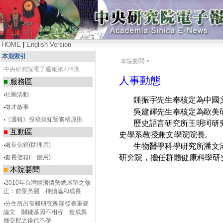
HOME
|
English Version
本期索引
本院要聞 >
中央研究院電子週報第276期
人事動態
■
服務區
‧
社團活動
鍾振宇
先生奉核定為中國
‧
徵才啟事
吳建輝先生奉核定為歐美研
‧
《週報》投稿須知暨審稿原則
歷史語言研究所王明珂研究
■
互動區
史學系
教授兼文學院院長。
‧
處長信箱(助理用)
生物醫學科學研究所潘文涵
研究院，擔任群體健康科學研
‧
處長信箱(一般用)
■
本院要聞
‧
2010年台灣經濟情勢總展望之修
正：前景亮麗 持續溫和成長
‧
分生所呂俊毅研究團隊發表重要
論文 關鍵基因不相容 造成異
種交配之後代不孕