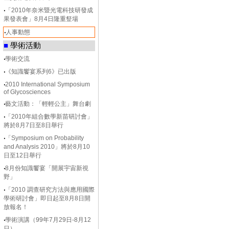
‧
「2010年奈米暨光電科技研發成
果發表會」8月4日隆重豋場
‧
人事動態
■
學術活動
‧
學術交流
‧
《知識饗宴系列6》已出版
‧
2010 International Symposium
of Glycosciences
‧
藝文活動：「輕輕公主」舞台劇
‧
「2010年組合數學新苗研討會」
將於8月7日至8日舉行
‧
「Symposium on Probability
and Analysis 2010」將於8月10
日至12日舉行
‧
8月份知識饗宴「開展宇宙新視
野」
‧
「2010 調查研究方法與應用國際
學術研討會」即日起至8月8日開
放報名！
‧
學術演講（99年7月29日-8月12
日）