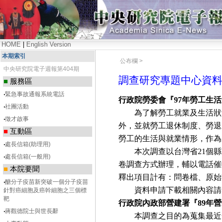
HOME
|
English Version
本期索引
公布欄 >
中央研究院電子週報第404期
調查研究專題中心資
■
服務區
‧
緊急事故通報系統電話
行政院勞委會『
97
年勞工生活
‧
社團活動
為了解勞工就業及生活狀
‧
徵才啟事
外，並就勞工退休制度、勞退
■
互動區
勞工的生活與就業情形，作為
‧
處長信箱(助理用)
本次調查以台灣省
21
個縣
‧
處長信箱(一般用)
卷調查方式辦理，輔以電話催
■
本院要聞
釋出項目計有：問卷檔、原始
‧
醣分子疫苗新突破一個分子疫苗
資料申請下載相關內容請
針對癌細胞及癌幹細胞之三個標
靶
行政院內政部營建署『
89
年營
‧
蔣觀德院士與世長辭
本調查之目的為蒐集最近一