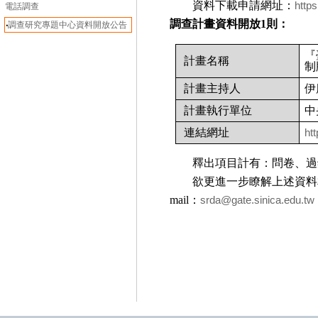
資料下載申請網址：
https
電話調查
調查計畫資料開放
1
則：
‧
調查研究專題中心資料開放公告
『
計畫名稱
制
計畫主持人
伊
計畫執行單位
中
連結網址
ht
釋出項目計有：問卷、過
欲更進一步瞭解上述資料
mail
：
srda@gate.sinica.edu.tw