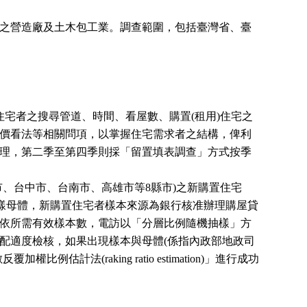
之營造廠及土木包工業。調查範圍，包括臺灣省、臺
住宅者之搜尋管道、時間、看屋數、購置
(
租用
)
住宅之
價看法等相關問項，以掌握住宅需求者之結構，俾利
理，第二季至第四季則採「留置填表調查」方式按季
市、台中市、台南市、高雄市等
8
縣市
)
之新購置住宅
樣母體，新購置住宅者樣本來源為銀行核准辦理購屋貸
依所需有效樣本數，電訪以「分層比例隨機抽樣」方
配適度檢核，如果出現樣本與母體
(
係指內政部地政司
數反覆加權比例估計法
(raking ratio estimation)
」進行成功