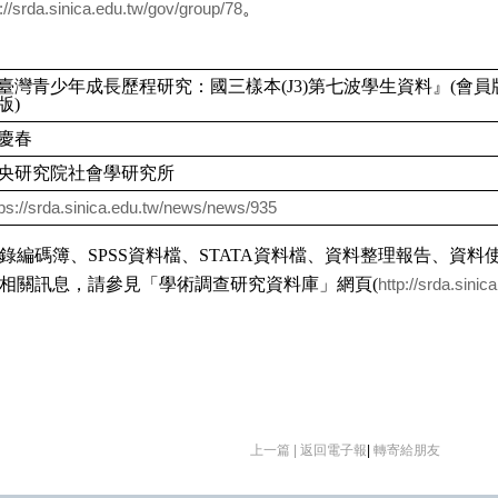
。
://srda.sinica.edu.tw/gov/group/78
臺灣青少年成長歷程研究：國三樣本
(J3)
第七波學生資料』
(
會員
版
)
慶春
央研究院社會學研究所
tps://srda.sinica.edu.tw/news/news/935
錄編碼簿、
SPSS
資料檔、
STATA
資料檔、資料整理報告、資料
相關訊息
，
請參見「學術調查研究資料庫」網頁
(
http://srda.sinic
上一篇 |
返回電子報
|
轉寄給朋友