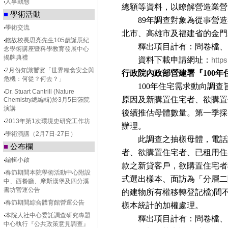
‧
人事動態
總額等資料，以瞭解營造業營
■
學術活動
89
年調查對象為從事營造
‧
學術交流
北市、高雄市及福建省的金門
‧
錢故校長思亮先生105歲誕辰紀
釋出項目計有：問卷檔、
念學術講座暨科學教育發展中心
揭牌典禮
資料下載申請網址：
https
‧
2月份知識饗宴「世界糧食安全與
行政院內政部營建署『
100
年
危機：何從？何去？」
100
年住宅需求動向調查
‧
Dr. Stuart Cantrill (Nature
原因及新購置住宅者、欲購置
Chemistry總編輯)於3月5日蒞院
演講
後續推估母體數量。第一季採
‧
2013年第1次環境史研究工作坊
辦理。
‧
學術演講（2月7日-27日）
此調查之抽樣母體，電話
■
公布欄
者、欲購置住宅者、已租用住
‧
編輯小啟
款之新貸客戶，欲購置住宅者
‧
春節期間本院學術活動中心附設
式選出樣本、面訪為「分層二
中、西餐廳、摩斯漢堡及四分溪
書坊營運公告
的建物所有權移轉登記檔
)
間
‧
春節期間綜合體育館營運公告
樣本統計的加權處理。
‧
本院人社中心委託調查研究專題
釋出項目計有：問卷檔、
中心執行『公共政策意見調查』