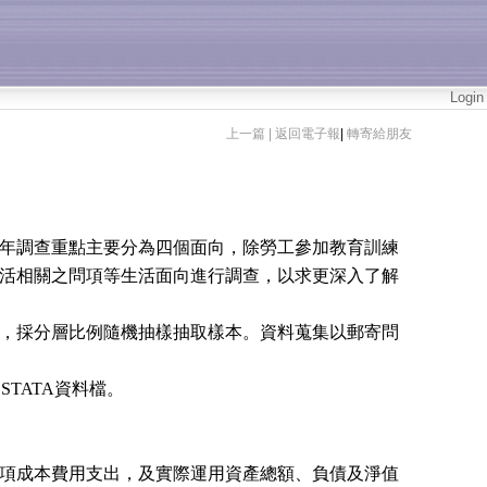
Login
上一篇 |
返回電子報
|
轉寄給朋友
年調查重點主要分為四個面向，除勞工參加教育訓練
活相關之問項等生活面向進行調查，以求更深入了解
，採分層比例隨機抽樣抽取樣本。資料蒐集以郵寄問
、
STATA
資料檔。
項成本費用支出，及實際運用資產總額、負債及淨值