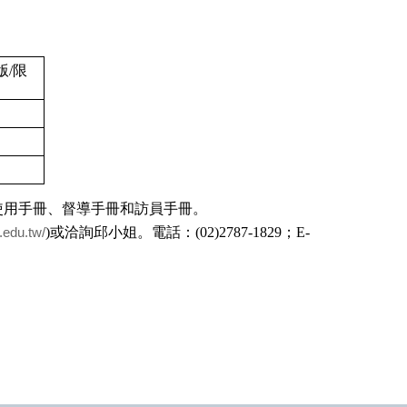
版
/
限
使用手冊、督導手冊和訪員手冊。
)
或洽詢邱小姐。電話：
(02)2787-1829
；
E-
a.edu.tw/