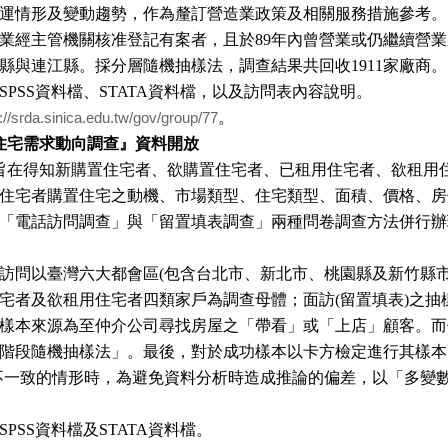
運情形及變動趨勢，作為釐訂營造業政策及相關服務措施參考。
業經主管機關核准登記有案者，且於
89
年內曾營業或仍繼續營業
縣與連江縣。採分層隨機抽樣法，調查結果共回收
1911
家廠商。
SPSS
資料檔、
STATA
資料檔，以及訪問表內容說明。
。
://srda.sinica.edu.tw/gov/group/77
住宅需求動向調查』資料開放
旨在得知新購置住宅者、欲購置住宅者、已租用住宅者、欲租用
住宅者購置住宅之動機、市場類型、住宅類型、面積、價格、房
「電話訪問調查」與「留置填表調查」兩種問卷調查方法併行辦
訪問以臺灣六大都會區
(
包含台北市、新北市、桃園縣及新竹縣
宅者及欲租用住宅者四類家戶為調查母體；面訪
(
留置填表
)
之抽
樣本來源為至仲介公司尋找房屋之「帶看」或「上店」顧客。而
階段隨機抽樣法」。最後，對於成功樣本以卡方檢定進行其樣本
不一致的情形時，為避免資料分析時造成推論的偏差，以「多變
SPSS
資料檔及
STATA
資料檔。