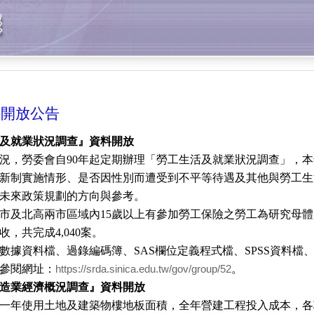
料開放公告
及就業狀況調查』資料開放
況，勞委會自
90
年起定期辦理「勞工生活及就業狀況調查」，本
新制實施情形、是否因性別而遭受到不平等待遇及其他與勞工生
未來政策規劃的方向與參考。
市及北高兩市區域內
15
歲以上有參加勞工保險之勞工為研究母體
收，共完成
4,040
案。
數據資料檔、過錄編碼簿、
SAS
欄位定義程式檔、
SPSS
資料檔
參閱網址：
。
https://srda.sinica.edu.tw/gov/group/52
造業經濟概況調查』資料開放
年使用土地及建築物樓地板面積，全年營建工程投入成本，各