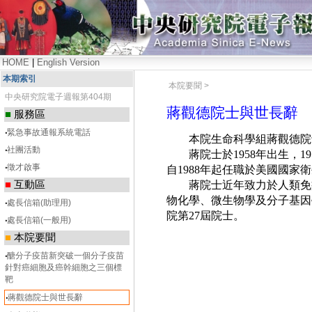
HOME
|
English Version
本期索引
本院要聞 >
中央研究院電子週報第404期
蔣觀德院士與世長辭
■
服務區
‧
緊急事故通報系統電話
本院生命科學組蔣觀德院
‧
社團活動
蔣院士於
1958
年出生，
19
‧
徵才啟事
自
1988
年起任職於美國國家衛
■
互動區
蔣院士近年致力於人類免
物化學、微生物學及分子基因
‧
處長信箱(助理用)
院第
27
屆院士。
‧
處長信箱(一般用)
■
本院要聞
‧
醣分子疫苗新突破一個分子疫苗
針對癌細胞及癌幹細胞之三個標
靶
‧
蔣觀德院士與世長辭