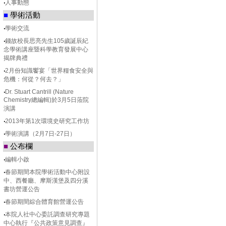
‧
人事動態
■
學術活動
‧
學術交流
‧
錢故校長思亮先生105歲誕辰紀
念學術講座暨科學教育發展中心
揭牌典禮
‧
2月份知識饗宴「世界糧食安全與
危機：何從？何去？」
‧
Dr. Stuart Cantrill (Nature
Chemistry總編輯)於3月5日蒞院
演講
‧
2013年第1次環境史研究工作坊
‧
學術演講（2月7日-27日）
■
公布欄
‧
編輯小啟
‧
春節期間本院學術活動中心附設
中、西餐廳、摩斯漢堡及四分溪
書坊營運公告
‧
春節期間綜合體育館營運公告
‧
本院人社中心委託調查研究專題
中心執行『公共政策意見調查』