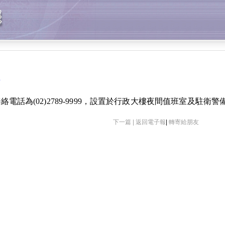
話
絡電話為
(02)2789-9999
，設置於行政大樓夜間值班室及駐衛警
下一篇 |
返回電子報
|
轉寄給朋友