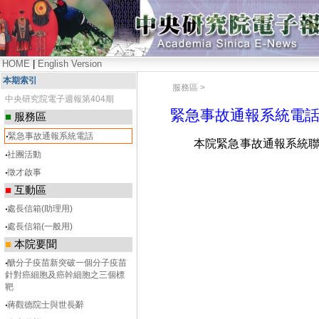
HOME
|
English Version
本期索引
服務區 >
中央研究院電子週報第404期
緊急事故通報系統電
■
服務區
‧
緊急事故通報系統電話
本院緊急事故通報系統聯
‧
社團活動
‧
徵才啟事
■
互動區
‧
處長信箱(助理用)
‧
處長信箱(一般用)
■
本院要聞
‧
醣分子疫苗新突破一個分子疫苗
針對癌細胞及癌幹細胞之三個標
靶
‧
蔣觀德院士與世長辭