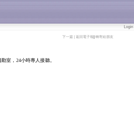
Login
下一篇 |
返回電子報
|
轉寄給朋友
備勤室，
24
小時專人接聽。