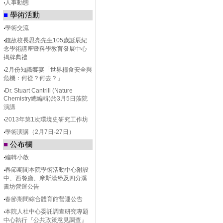
‧
人事動態
■
學術活動
‧
學術交流
‧
錢故校長思亮先生105歲誕辰紀
念學術講座暨科學教育發展中心
揭牌典禮
‧
2月份知識饗宴「世界糧食安全與
危機：何從？何去？」
‧
Dr. Stuart Cantrill (Nature
Chemistry總編輯)於3月5日蒞院
演講
‧
2013年第1次環境史研究工作坊
‧
學術演講（2月7日-27日）
■
公布欄
‧
編輯小啟
‧
春節期間本院學術活動中心附設
中、西餐廳、摩斯漢堡及四分溪
書坊營運公告
‧
春節期間綜合體育館營運公告
‧
本院人社中心委託調查研究專題
中心執行『公共政策意見調查』