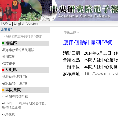
HOME
|
English Version
本期索引
學術活動 >
中央研究院電子週報第465期
應用個體計量研習營
■
服務區
‧
緊急事故通報系統電話
活動日期：2014年6月11日（
‧
社團活動
會議地點：本院人社中心第1
‧
徵才啟事
主辦單位：本院人社中心制度
■
互動區
參考網址：
http://www.rchss.
‧
處長信箱(助理用)
‧
處長信箱(一般用)
■
本院要聞
‧
中央研究院聲明稿
‧
2014年「年輕學者研究著作獎」
舉行頒獎典禮
‧
人事動態