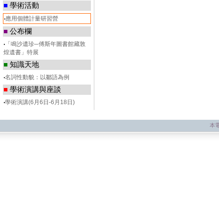
■
學術活動
‧
應用個體計量研習營
■
公布欄
‧
「鳴沙遺珍─傅斯年圖書館藏敦
煌遺書」特展
■
知識天地
‧
名詞性動貌：以鄒語為例
■
學術演講與座談
‧
學術演講(6月6日-6月18日)
本電