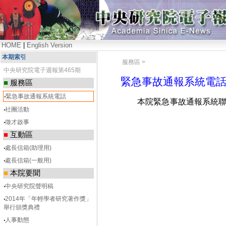
HOME
|
English Version
本期索引
服務區 >
中央研究院電子週報第465期
緊急事故通報系統電
■
服務區
‧
緊急事故通報系統電話
本院緊急事故通報系統聯
‧
社團活動
‧
徵才啟事
■
互動區
‧
處長信箱(助理用)
‧
處長信箱(一般用)
■
本院要聞
‧
中央研究院聲明稿
‧
2014年「年輕學者研究著作獎」
舉行頒獎典禮
‧
人事動態