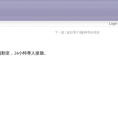
Login
下一篇 |
返回電子報
|
轉寄給朋友
備勤室，
24
小時專人接聽。