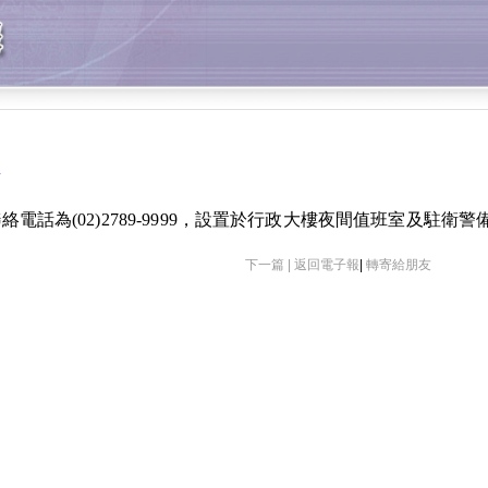
話
絡電話為
(02)2789-9999
，設置於行政大樓夜間值班室及駐衛警
下一篇 |
返回電子報
|
轉寄給朋友