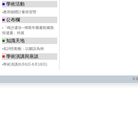
■
學術活動
‧
應用個體計量研習營
■
公布欄
‧
「鳴沙遺珍─傅斯年圖書館藏敦
煌遺書」特展
■
知識天地
‧
名詞性動貌：以鄒語為例
■
學術演講與座談
‧
學術演講(6月6日-6月18日)
本電