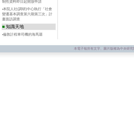
制性資料即日起開放申請
‧
本院人社(調研)中心執行「社會
變遷基本調查第六期第三次」計
畫面訪調查
■
知識天地
‧
倫敦計程車司機的海馬迴
本電子報所有文字、圖片版權為中央研究院