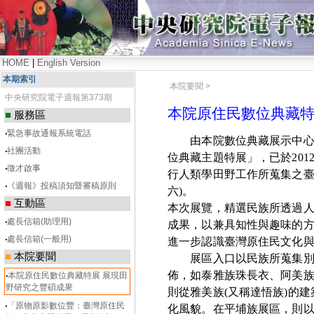
HOME
|
English Version
本期索引
本院要聞 >
中央研究院電子週報第373期
本院原住民數位典藏特
■
服務區
‧
緊急事故通報系統電話
由本院數位典藏展示中心主
‧
社團活動
位典藏主題特展」，已於
201
‧
徵才啟事
行人類學田野工作所蒐集之
‧
《週報》投稿須知暨審稿原則
六
)
。
■
互動區
本次展覽，精選民族所透過
‧
處長信箱(助理用)
成果，以兼具知性與趣味的
‧
處長信箱(一般用)
進一步認識臺灣原住民文化
■
本院要聞
展區入口以民族所蒐集別具
佈，如泰雅族珠長衣、阿美
‧
本院原住民數位典藏特展 展現田
野研究之豐碩成果
則從雅美族
(
又稱達悟族
)
的建
‧
「原物原影數位豐：臺灣原住民
化風貌。在平埔族展區，則