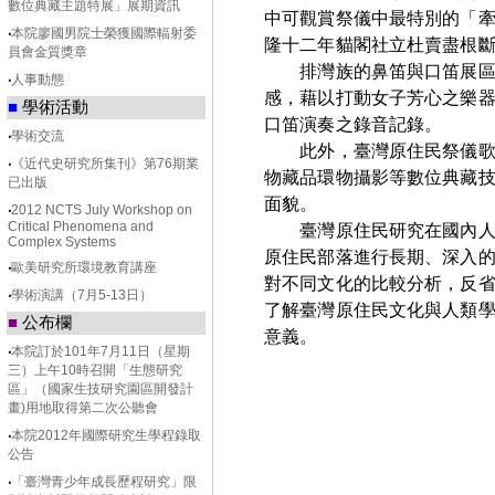
數位典藏主題特展」展期資訊
中可觀賞祭儀中最特別的「
‧
本院廖國男院士榮獲國際輻射委
隆十二年貓閣社立杜賣盡根
員會金質獎章
排灣族的鼻笛與口笛展區，
‧
人事動態
感，藉以打動女子芳心之樂
■
學術活動
口笛演奏之錄音記錄。
‧
學術交流
此外，臺灣原住民祭儀歌舞
‧
《近代史研究所集刊》第76期業
物藏品環物攝影等數位典藏
已出版
面貌。
‧
2012 NCTS July Workshop on
Critical Phenomena and
臺灣原住民研究在國內人類
Complex Systems
原住民部落進行長期、深入
‧
歐美研究所環境教育講座
對不同文化的比較分析，反
‧
學術演講（7月5-13日）
了解臺灣原住民文化與人類
■
公布欄
意義。
‧
本院訂於101年7月11日（星期
三）上午10時召開「生態研究
區」（國家生技研究園區開發計
畫)用地取得第二次公聽會
‧
本院2012年國際研究生學程錄取
公告
‧
「臺灣青少年成長歷程研究」限