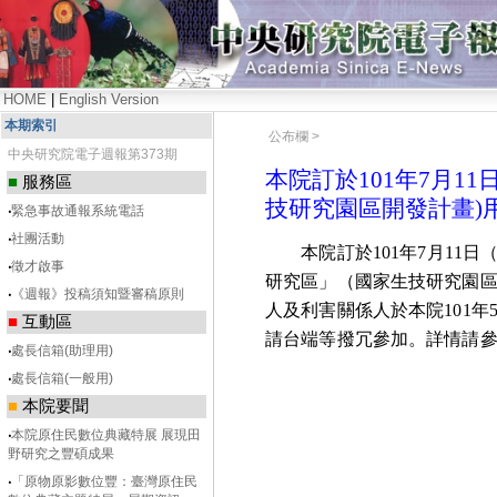
HOME
|
English Version
本期索引
公布欄 >
中央研究院電子週報第373期
本院訂於101年7月1
■
服務區
技研究園區開發計畫)
‧
緊急事故通報系統電話
‧
社團活動
本院訂於
101
年
7
月
11
日
‧
徵才啟事
研究區」（國家生技研究園
‧
《週報》投稿須知暨審稿原則
人及利害關係人於本院
101
年
■
互動區
請台端等撥冗參加。詳情請
‧
處長信箱(助理用)
‧
處長信箱(一般用)
■
本院要聞
‧
本院原住民數位典藏特展 展現田
野研究之豐碩成果
‧
「原物原影數位豐：臺灣原住民