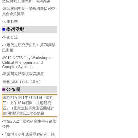
數位典藏主題特展」展期資訊
‧
本院廖國男院士榮獲國際輻射委
員會金質獎章
‧
人事動態
■
學術活動
‧
學術交流
‧
《近代史研究所集刊》第76期業
已出版
‧
2012 NCTS July Workshop on
Critical Phenomena and
Complex Systems
‧
歐美研究所環境教育講座
‧
學術演講（7月5-13日）
■
公布欄
‧
本院訂於101年7月11日（星期
三）上午10時召開「生態研究
區」（國家生技研究園區開發計
畫)用地取得第二次公聽會
‧
本院2012年國際研究生學程錄取
公告
‧
「臺灣青少年成長歷程研究」限