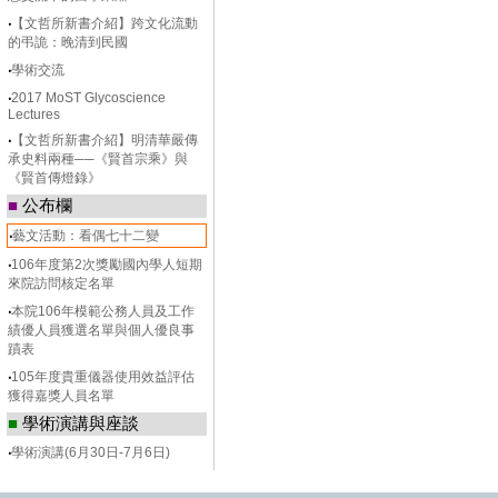
‧
【文哲所新書介紹】跨文化流動
的弔詭：晚清到民國
‧
學術交流
‧
2017 MoST Glycoscience
Lectures
‧
【文哲所新書介紹】明清華嚴傳
承史料兩種──《賢首宗乘》與
《賢首傳燈錄》
■
公布欄
‧
藝文活動：看偶七十二變
‧
106年度第2次獎勵國內學人短期
來院訪問核定名單
‧
本院106年模範公務人員及工作
績優人員獲選名單與個人優良事
蹟表
‧
105年度貴重儀器使用效益評估
獲得嘉獎人員名單
■
學術演講與座談
‧
學術演講(6月30日-7月6日)