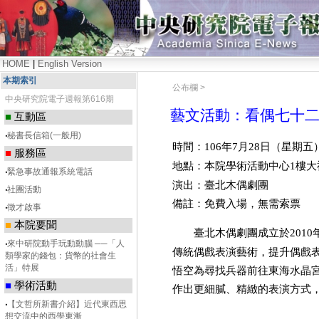
HOME
|
English Version
本期索引
公布欄 >
中央研究院電子週報第616期
藝文活動：看偶七十
■
互動區
‧
秘書長信箱(一般用)
時間：
年
月
日（星期五
106
7
28
■
服務區
地點：本院學術活動中心
樓大
1
‧
緊急事故通報系統電話
演出：臺北木偶劇團
‧
社團活動
備註：免費入場，無需索票
‧
徵才啟事
■
本院要聞
臺北木偶劇團成立於
2010
‧
來中研院動手玩動動腦 ──「人
傳統偶戲表演藝術，提升偶戲
類學家的錢包：貨幣的社會生
悟空為尋找兵器前往東海水晶
活」特展
■
學術活動
作出更細膩、精緻的表演方式
‧
【文哲所新書介紹】近代東西思
想交流中的西學東漸