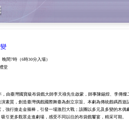
二變
）晚間
時（
時
分入場）
7
6
30
禮堂
年，由臺灣國寶級布袋戲大師李天祿先生啟蒙，師事陳錫煌、李傳燦
表演素質，創造臺灣偶戲國際舞臺為創立宗旨。本劇為傳統戲碼西遊
宮，強行搶走金箍棒，引發一場激烈大戰；該團以多元及多變的木偶
，吸引更多觀眾走進劇場，感受不同以往的布袋戲饗宴，精采可期。