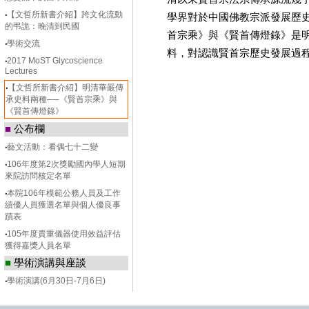
學界對於中國佛教宗派發展歷
‧
【文哲所新書介紹】跨文化流動
的弔詭：晚清到民國
首宗乘》與《賢首傳燈錄》是
‧
學術交流
料，對認識賢首宗歷史發展過
‧
2017 MoST Glycoscience
Lectures
‧
【文哲所新書介紹】明清華嚴傳
承史料兩種──《賢首宗乘》與
《賢首傳燈錄》
■
公布欄
‧
藝文活動：看偶七十二變
‧
106年度第2次獎勵國內學人短期
來院訪問核定名單
‧
本院106年模範公務人員及工作
績優人員獲選名單與個人優良事
蹟表
‧
105年度貴重儀器使用效益評估
獲得嘉獎人員名單
■
學術演講與座談
‧
學術演講(6月30日-7月6日)