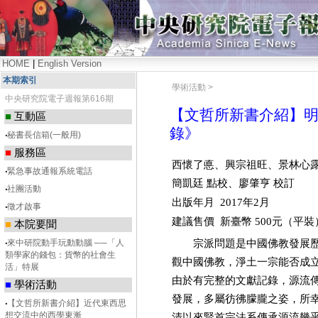
HOME
|
English Version
本期索引
學術活動 >
中央研究院電子週報第616期
【文哲所新書介紹】明
■
互動區
錄》
‧
秘書長信箱(一般用)
■
服務區
西懷了悳、興宗祖旺、景林心
‧
緊急事故通報系統電話
簡凱廷
點校、廖肇亨
校訂
‧
社團活動
出版年月
年
月
2017
2
‧
徵才啟事
建議售價
新臺幣
元（平裝
500
■
本院要聞
宗派問題是中國佛教發展歷
‧
來中研院動手玩動動腦 ──「人
類學家的錢包：貨幣的社會生
觀中國佛教，淨土一宗能否成
活」特展
由於有完整的文獻記錄，源流
■
學術活動
發展，多屬彷彿朦朧之姿，所
‧
【文哲所新書介紹】近代東西思
清以來賢首宗法系傳承源流幾
想交流中的西學東漸