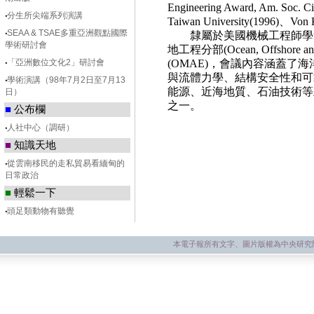
Engineering Award, Am. Soc. Ci
‧
分生所尖端系列演講
Taiwan University(1996)
、
Von 
‧
SEAA & TSAE多重亞洲觀點國際
隸屬於美國機械工程師學
學術研討會
地工程分部
(Ocean, Offshore a
‧
「亞洲數位文化2」研討會
(OMAE)
，會議內容涵蓋了海
與流體力學、結構安全性和可
‧
學術演講（98年7月2日至7月13
能源、近海地質、石油技術等
日）
之一。
■
公布欄
‧
人社中心（調研）
■
知識天地
‧
從雲南移民的走私貿易看緬甸的
日常政治
■
輕鬆一下
‧
頭足類動物有聽覺
本電子報所有文字、圖片版權為中央研究院