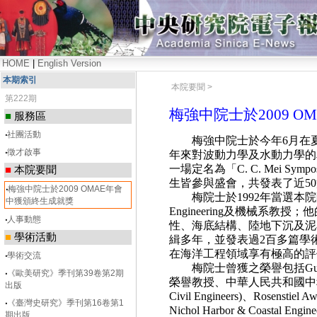
HOME
|
English Version
本期索引
本院要聞 >
第222期
梅強中院士於2009 
■
服務區
‧
社團活動
梅強中院士於今年
6
月在
‧
徵才啟事
年來對波動力學及水動力學的
一場定名為「
C. C. Mei Sympo
■
本院要聞
生皆參與盛會，共發表了近
50
‧
梅強中院士於2009 OMAE年會
梅院士於
1992
年當選本院
中獲頒終生成就獎
Engineering
及機械系教授；他
‧
人事動態
性、海底結構、陸地下沉及泥
■
學術活動
緝多年，並發表過
2
百多篇學
在海洋工程領域享有極高的評
‧
學術交流
梅院士曾獲之榮譽包括
Gu
‧
《歐美研究》季刊第39卷第2期
榮譽
教授、中華人民共和國中
出版
Civil Engineers)
、
Rosenstiel Aw
‧
《臺灣史研究》季刊第16卷第1
Nichol Harbor & Coastal Engine
期出版