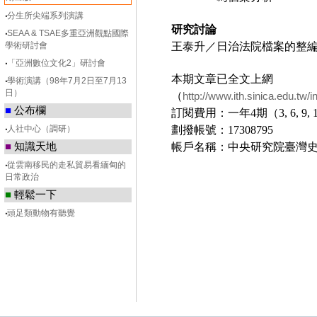
‧
分生所尖端系列演講
研究討論
‧
SEAA & TSAE多重亞洲觀點國際
學術研討會
王泰升／日治法院檔案的整
‧
「亞洲數位文化2」研討會
本期文章已全文上網
‧
學術演講（98年7月2日至7月13
日）
（
http://www.ith.sinica.edu.tw/
■
公布欄
訂閱費用：一年
4
期（
3, 6, 9, 
‧
人社中心（調研）
劃撥帳號：
17308795
■
知識天地
帳戶名稱：中央研究院臺灣
‧
從雲南移民的走私貿易看緬甸的
日常政治
■
輕鬆一下
‧
頭足類動物有聽覺