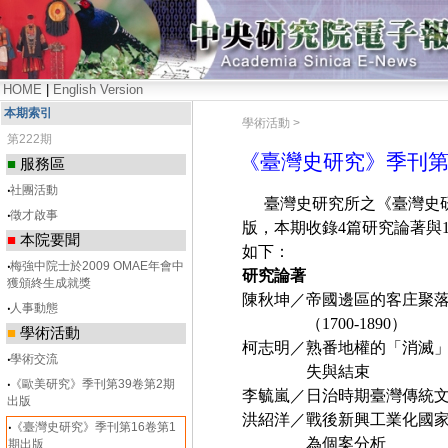
HOME
|
English Version
本期索引
學術活動 >
第222期
《臺灣史研究》季刊第
■
服務區
‧
社團活動
臺灣史研究所之《臺灣史
‧
徵才啟事
版，本期收錄
4
篇研究論著與
■
本院要聞
如下：
‧
梅強中院士於2009 OMAE年會中
研究論著
獲頒終生成就獎
陳秋坤／帝國邊區的客庄聚
‧
人事動態
（
1700-1890
）
■
學術活動
柯志明／熟番地權的「消滅
‧
學術交流
失與結束
‧
《歐美研究》季刊第39卷第2期
李毓嵐／日治時期臺灣傳統
出版
洪紹洋／戰後新興工業化國
‧
《臺灣史研究》季刊第16卷第1
為個案分析
期出版