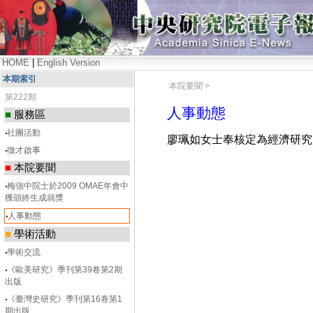
HOME
|
English Version
本期索引
本院要聞 >
第222期
人事動態
■
服務區
‧
社團活動
廖珮如
女士奉核定為經濟研究
‧
徵才啟事
■
本院要聞
‧
梅強中院士於2009 OMAE年會中
獲頒終生成就獎
‧
人事動態
■
學術活動
‧
學術交流
‧
《歐美研究》季刊第39卷第2期
出版
‧
《臺灣史研究》季刊第16卷第1
期出版