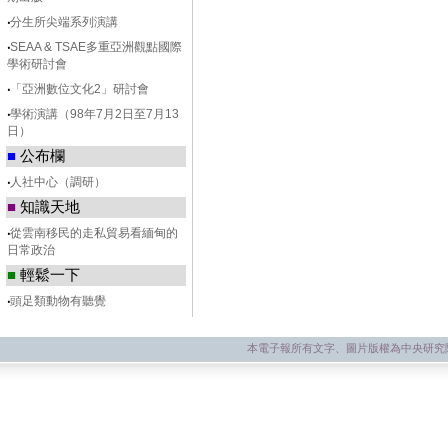
‧
分生所尖端系列演講
‧
SEAA & TSAE多重亞洲觀點國際
學術研討會
‧
「亞洲數位文化2」研討會
‧
學術演講（98年7月2日至7月13
日）
■
公布欄
‧
人社中心（調研）
■
知識天地
‧
從雲南移民的走私貿易看緬甸的
日常政治
■
輕鬆一下
‧
頭足類動物有聽覺
本電子報所有文字、圖片版權為中央研究院