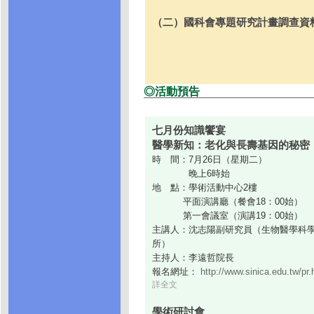
（二）國科會專題研究計畫調查資
◎活動預告
七月份知識饗宴
醫學新知：老化與長壽基因的秘密
時 間：7月26日（星期二）
晚上6時始
地 點：學術活動中心2樓
平面演講廳（餐會18：00始）
第一會議室（演講19：00始）
主講人：沈志陽副研究員（生物醫學科
所）
主持人：李遠哲院長
報名網址：
http://www.sinica.edu.tw/pr.
詳全文
學術研討會