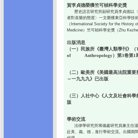
賀李貞德榮獲竺可楨科學史獎
歷史語言研究所副研究員李貞德以〈
者對喜樂的態度〉一文榮獲東亞科學技
（International Society for the History 
Medicine）竺可楨科學史獎（Zhu Kezhe
出版消息
（一）民族所《臺灣人類學刊》（Taiwa
of Anthropology）第3卷第
（二）歐美所《美國最高法院重要
～一九九九》已出版
（三）人社中心《人文及社會科學集
版
學術交流
法律學研究所籌備處研究員兼主任湯德宗
赴美、義、德，進行學術交流。出國期
代理。