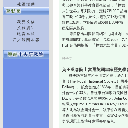
社團活動
與公視合製科學教育電視節目：「探索
未知世界」系列影片，定於7月26日起每
週二晚上10時，於公共電視第13頻道連
我要投稿
續播出5週，並於隔週日凌晨1:30重播，
投稿須知
歡迎閤家觀賞。
建言本報
節目播出期間節目網站（網址為
http
辦有獎問答，獎品豐富，包括xcute D
訂／退閱本報
PSP超值同捆版、「探索未知世界」3
詳全文
賀王汎森院士當選英國皇家歷史學
歷史語言研究所王汎森所長，於7月6
會（The Royal Historical Society）國
Fellow）。 該會創始於1868年，目前
外會士約100人。曾經來台講學前美國歷史學會會長
Davis，著名政治思想史家Prof. John G
領導人物Prof. Emmanuel Le Roy Ladurie
等人均為該會國外會士。該學會在規範
負責回應政府教育白皮書、國家檔案的
史學課題上扮演極為重要的角色。