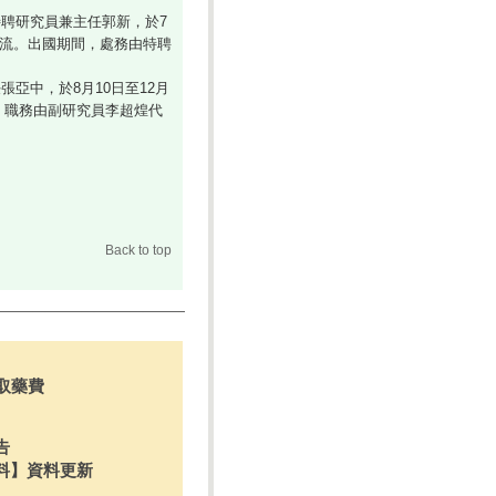
聘研究員兼主任郭新，於7
交流。出國期間，處務由特聘
中，於8月10日至12月
，職務由副研究員李超煌代
Back to top
取藥費
告
料】資料更新