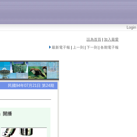
Login
設為首頁
|
加入最愛
最新電子報
|
上一則
|
下一則
|
各期電子報
民國94年07月21日 第24期
」開播
研