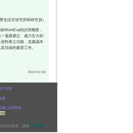
歷史語言研究所助研究員）
rldCat的試用權限，
此一蒐羅廣泛、威力宏大的
合資料庫之功能，並建議本
入其目錄的建置工作。
Back to top
128號
重禮
稿截
止時間為
我們聯繫
報有任何意見，請與
。