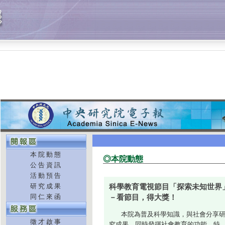
本院動態
◎本院動態
公告資訊
活動預告
研究成果
科學教育電視節目「探索未知世界
同仁來函
－看節目，得大獎！
本院為普及科學知識，與社會分享
徵才啟事
究成果，同時發揮社會教育的功能，特