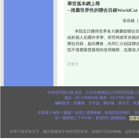
舉世孤本網上尋
─推薦世界性的聯合目錄WorldCat
張谷銘（
本院近日獲得世界各大圖書館聯合目錄Wo
由於個人在國外求學、研究時經常依賴
聯合目錄，趁此機會，向同仁介紹該聯
院不僅應購買搜尋的使用權限，也應加
詳全文
中央研究院出版 地址：台北市南港區11529研究院路二段
電話：02-27899488 傳真：02-2785-3847
編輯委員：張書維、王中茹、蘇怡璇、詹大千、吳
本院電子報與《週報》為同仁溝通橋樑，每週四同步發行，投
前一週星期三下午5:00，歡迎同仁踴躍賜稿。
本電子報所有文字、圖片版權為中央研究院所有，未經許可請勿轉載。如對本