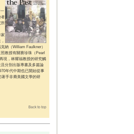
一
勢者
究所
作家
性，
lliam Faulkner）
教授有關賽珍珠（Pearl
方的再現，林耀福教授的研究觸
並且分別出版專書及多篇論
970年代中期也已開始從事
代初著手非裔美國文學的研
Back to top