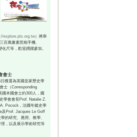
://explore.pts.org.tw
）將舉
V1三百萬畫素照相手機、
D變化尺等，歡迎踴躍參加。
會會士
日獲選為英國皇家歷史學
外會士（Corresponding
有英國本國會士約300人，國
Prof. Natalie Z.
. A. Pocock，法國年鑑史學
及Prof. Jacques Le Goff
史學的研究、應用、教學、
管理，以及展示學術研究等