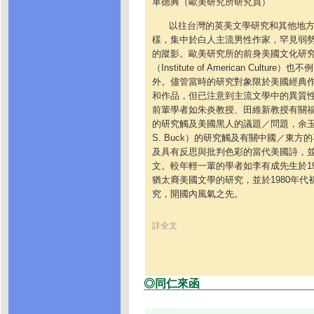
單德興（歐美研究所研究員）
以往台灣的英美文學研究和其他地方
樣，集中於白人主流男性作家，罕見弱
的蹤影。歐美研究所的前身美國文化研
（Institute of American Culture）也不例
外。儘管當時的研究對象限於美國經典
和作品，但已注意到主流文學中的異質
前輩學者如朱炎教授、田維新教授有關福克納（Wi
的研究觸及美國黑人的議題／問題，余玉照
S. Buck）的研究觸及有關中國／東
及具有反思與批判色彩的當代美國詩，
文。較年輕一輩的學者如李有成先生於1
猶太裔美國文學的研究，並於1980年
究，開國內風氣之先。
詳全文
◎同仁來函