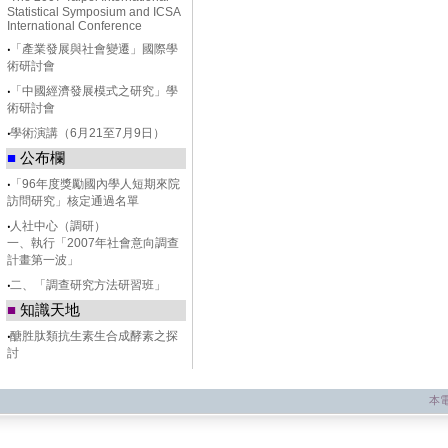
Statistical Symposium and ICSA
International Conference
‧
「產業發展與社會變遷」國際學
術研討會
‧
「中國經濟發展模式之研究」學
術研討會
‧
學術演講（6月21至7月9日）
■
公布欄
‧
「96年度獎勵國內學人短期來院
訪問研究」核定通過名單
‧
人社中心（調研）
一、執行「2007年社會意向調查
計畫第一波」
‧
二、「調查研究方法研習班」
■
知識天地
‧
醣胜肽類抗生素生合成酵素之探
討
本電