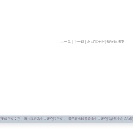
上一篇 |
下一篇 |
返回電子報
|
轉寄給朋友
子報所有文字、圖片版權為中央研究院所有 。 電子報出版系統由中央研究院計算中心協助