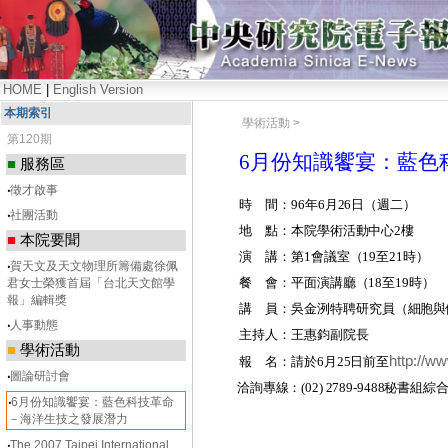
HOME
|
English Version
本期索引
學術活動 >
第120期
6月份知識饗宴：藍色
■
服務區
‧
徵才啟事
時 間：
96
年
6
月
26
日
（週二
）
‧
社團活動
地 點：
本院學術活動中心
2
樓
■
本院要聞
演 講：
第
1
會議室（
19
至
21
時
）
‧
賀天文及天文物理所籌備處徐佩
餐 會：
平面演講廳（
18
至
19
時
）
君女士榮獲首屆「台北天文館學
報」編輯獎
講 員：吳金洌特聘研究員
（細胞與
‧
人事動態
主持人：
王惠鈞副院長
■
學術活動
http://ww
報 名：
請於
6
月
25
日前至
‧
圖論研討會
洽詢專線：
(02) 2789-9488
秘書組綜
‧
6月份知識饗宴：藍色科技革命
－海洋生技之發展潛力
‧
The 2007 Taipei International