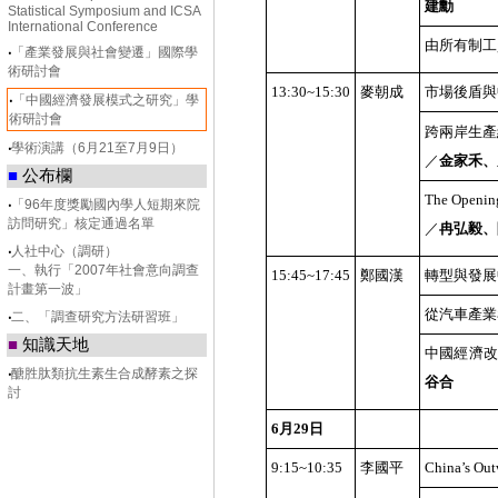
建勳
Statistical Symposium and ICSA
International Conference
由所有制工
‧
「產業發展與社會變遷」國際學
術研討會
13:30~15:30
麥朝成
市場後盾與
‧
「中國經濟發展模式之研究」學
術研討會
跨兩岸生產
‧
學術演講（6月21至7月9日）
／
金家禾、
■
公布欄
The Opening
‧
「96年度獎勵國內學人短期來院
訪問研究」核定通過名單
／
冉弘毅、
‧
人社中心（調研）
一、執行「2007年社會意向調查
15:45~17:45
鄭國漢
轉型與發展
計畫第一波」
從汽車產業
‧
二、「調查研究方法研習班」
■
知識天地
中國經濟
‧
醣胜肽類抗生素生合成酵素之探
谷合
討
6
月
29
日
9:15~10:35
李國平
China’s Out