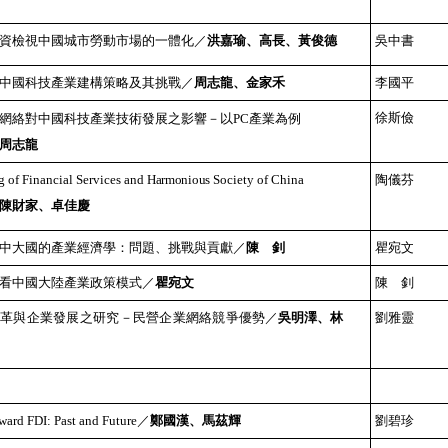
資檢視中國城市勞動市場的一體化／
洪嘉瑜、高長、黃俊德
吳中書
中國科技產業建構策略及其挑戰／
周志龍、金家禾
李國平
徐斯儉
網絡對中國科技產業技術發展之影響－以
PC
產業為例
周志龍
 of Financial Services and
Harmonious
Society of China
陶儀芬
陳財家、卓佳慶
中大國的產業經濟學：問題、挑戰與貢獻／
陳 釗
瞿宛文
看中國大陸產業政策模式／
瞿宛文
陳 釗
改革與企業發展之研究－民營企業網絡競爭優勢
／
吳明澤、林
劉雅靈
ward FDI: Past and Future
／
鄭國漢、馬茲輝
劉碧珍