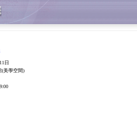
展
11日
館
(
美學空間
)
9:00