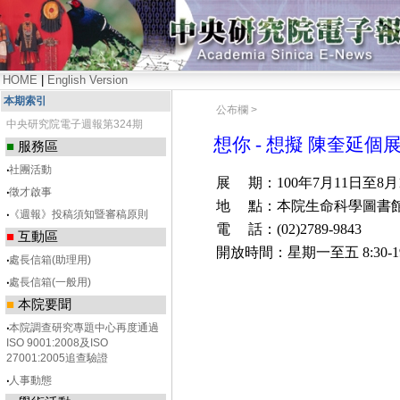
HOME
|
English Version
本期索引
公布欄 >
中央研究院電子週報第324期
想你 - 想擬 陳奎延個
■
服務區
‧
社團活動
展
期：
100年7月11日至
8月
‧
徵才啟事
地
點：本院生命科學圖書
‧
《週報》投稿須知暨審稿原則
電
話：
(02)2789-9843
■
互動區
開放時間：星期一至五
8:30-1
‧
處長信箱(助理用)
‧
處長信箱(一般用)
■
本院要聞
‧
本院調查研究專題中心再度通過
ISO 9001:2008及ISO
27001:2005追查驗證
‧
人事動態