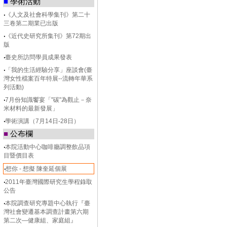
■
學術活動
‧
《人文及社會科學集刊》第二十
三卷第二期業已出版
‧
《近代史研究所集刊》第72期出
版
‧
臺史所訪問學員成果發表
‧
「我的生活經驗分享」座談會(臺
灣女性檔案百年特展--流轉年華系
列活動)
‧
7月份知識饗宴「"碳"為觀止－奈
米材料的最新發展」
‧
學術演講（7月14日-28日）
■
公布欄
‧
本院活動中心咖啡廳調整飲品項
目暨價目表
‧
想你 - 想擬 陳奎延個展
‧
2011年臺灣國際研究生學程錄取
公告
‧
本院調查研究專題中心執行『臺
灣社會變遷基本調查計畫第六期
第二次—健康組、家庭組』