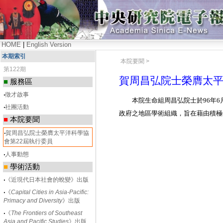
HOME
|
English Version
本期索引
本院要聞 >
第122期
賀周昌弘院士榮膺太平
■
服務區
‧
徵才啟事
本院生命組周昌弘院士於
96
年
6
‧
社團活動
政府之地區學術組織，旨在藉由積極
■
本院要聞
‧
賀周昌弘院士榮膺太平洋科學協
會第22屆執行委員
‧
人事動態
■
學術活動
‧
《近現代日本社會的蛻變》出版
‧
《
Capital Cities in Asia-Pacific:
Primacy and Diversity
》出版
‧
《
The Frontiers of Southeast
Asia and Pacific Studies
》出版