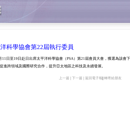
洋科學協會第22屆執行委員
月
11
日
至
19
日赴日出席太平洋科學協會（
PSA
）第
21
屆會員大會，獲選為該會
促進跨領域及國際研究合作，提升亞太地區之科技及永續發展。
上一篇 |
下一篇 |
返回電子報
|
轉寄給朋友