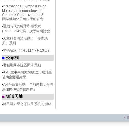
‧
International Symposium on
Molecular Immunology of
Complex Carbohydrates-3
國際醣類分子免疫學研討會
‧
變動時代的經學和經學家
(1912~1949)第一次學術研討會
‧
天文科普演講活動：「專家談
天」系列
‧
學術演講（7月6日至7月13日）
■
公布欄
‧
暑假期間本院區間車異動
‧
96年度中央研究院數位典藏計畫
補助案甄選結果
‧
7月份藝文活動「年的跨越：台灣
原住民傳統祭儀樂舞」
■
知識天地
‧
雙星與多星之原恆星系統的形成
本電