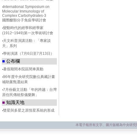
‧
International Symposium on
Molecular Immunology of
Complex Carbohydrates-3
國際醣類分子免疫學研討會
‧
變動時代的經學和經學家
(1912~1949)第一次學術研討會
‧
天文科普演講活動：「專家談
天」系列
‧
學術演講（7月6日至7月13日）
■
公布欄
‧
暑假期間本院區間車異動
‧
96年度中央研究院數位典藏計畫
補助案甄選結果
‧
7月份藝文活動「年的跨越：台灣
原住民傳統祭儀樂舞」
■
知識天地
‧
雙星與多星之原恆星系統的形成
本電子報所有文字、圖片版權為中央研究院