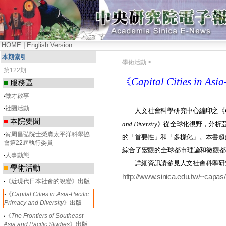
HOME
|
English Version
本期索引
學術活動 >
第122期
《
Capital Cities in Asi
■
服務區
‧
徵才啟事
‧
社團活動
人文社會科學研究中心編印之《
■
本院要聞
and Diversity
》
從全球化視野，分析
‧
賀周昌弘院士榮膺太平洋科學協
的「首要性」和「多樣化」。本
書超
會第22屆執行委員
綜合了宏觀的全球都市理論和微觀都
‧
人事動態
詳細資訊請參見人文社會科學研究
■
學術活動
http://www.sinica.edu.tw/~capas/
‧
《近現代日本社會的蛻變》出版
‧
《
Capital Cities in Asia-Pacific:
Primacy and Diversity
》出版
‧
《
The Frontiers of Southeast
Asia and Pacific Studies
》出版