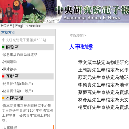
HOME
|
English Version
本期索引
本院要聞 >
中央研究院電子週報第539期
人事動態
■
服務區
‧
緊急事故通報系統電話
章文箴奉核定為物理研究所研究
‧
社團活動
‧
徵才啟事
王朝諺先生奉核定為化學研究所
■
互動區
顏宏元先生奉核定為地球科學研
‧
秘書長信箱(助理用)
李德貴先生奉核定為地球科學研
‧
秘書長信箱(一般用)
蔡懷寬先生奉核定為資訊科學研
■
本院要聞
林彥廷先生奉核定為天文及天文
‧
賀本院資訊科技創新研究中心鄭
楊奕軒先生奉核定為資訊科技創
文皇副研究員榮獲104年中國電機
工程學會「優秀青年電機工程師
獎」
‧
人事動態