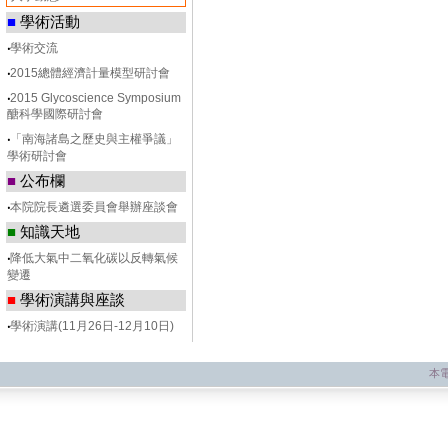
■
學術活動
‧
學術交流
‧
2015總體經濟計量模型研討會
‧
2015 Glycoscience Symposium
醣科學國際研討會
‧
「南海諸島之歷史與主權爭議」
學術研討會
■
公布欄
‧
本院院長遴選委員會舉辦座談會
■
知識天地
‧
降低大氣中二氧化碳以反轉氣候
變遷
■
學術演講與座談
‧
學術演講(11月26日-12月10日)
本電