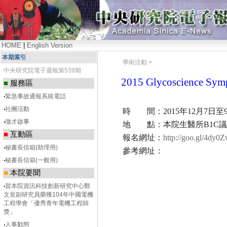
HOME
|
English Version
本期索引
學術活動 >
中央研究院電子週報第539期
2015 Glycoscienc
■
服務區
‧
緊急事故通報系統電話
‧
社團活動
時 間：2015年12月7日至
‧
徵才啟事
地 點：本院生醫所B1C
■
互動區
報名網址：
http://goo.gl/4dy0Z
‧
秘書長信箱(助理用)
參考網址：
‧
秘書長信箱(一般用)
■
本院要聞
‧
賀本院資訊科技創新研究中心鄭
文皇副研究員榮獲104年中國電機
工程學會「優秀青年電機工程師
獎」
‧
人事動態