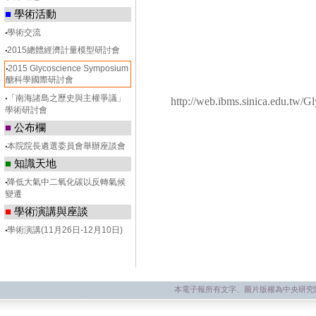
■
學術活動
‧
學術交流
‧
2015總體經濟計量模型研討會
‧
2015 Glycoscience Symposium
醣科學國際研討會
‧
「南海諸島之歷史與主權爭議」
http://web.ibms.sinica.edu.tw
學術研討會
■
公布欄
‧
本院院長遴選委員會舉辦座談會
■
知識天地
‧
降低大氣中二氧化碳以反轉氣候
變遷
■
學術演講與座談
‧
學術演講(11月26日-12月10日)
本電子報所有文字、圖片版權為中央研究院