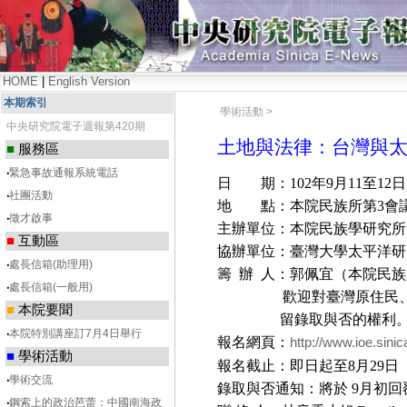
HOME
|
English Version
本期索引
學術活動 >
中央研究院電子週報第420期
土地與法律：台灣與
■
服務區
‧
緊急事故通報系統電話
日 期：
102
年
9
月
11
至
12
日
‧
社團活動
地 點：本院民族所第
3
會
‧
徵才啟事
主辦單位：本院民族學研究所
■
互動區
協辦單位：臺灣大學太平洋研
‧
處長信箱(助理用)
籌
辦
人：郭佩宜（本院民族
‧
處長信箱(一般用)
歡迎對臺灣原住民、大洋
■
本院要聞
留錄取與否的權利
‧
本院特別講座訂7月4日舉行
報名網頁：
http://www.ioe.sinic
■
學術活動
報名截止：即日起至
8
月
29
日
‧
學術交流
錄取與否通知：將於
9
月初回
‧
鋼索上的政治芭蕾：中國南海政