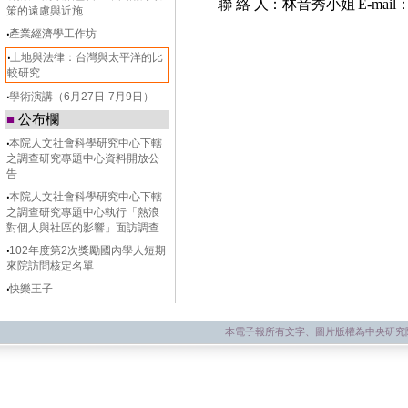
聯
絡
人：林音秀小姐
E-mail
策的遠慮與近施
‧
產業經濟學工作坊
‧
土地與法律：台灣與太平洋的比
較研究
‧
學術演講（6月27日-7月9日）
■
公布欄
‧
本院人文社會科學研究中心下轄
之調查研究專題中心資料開放公
告
‧
本院人文社會科學研究中心下轄
之調查研究專題中心執行「熱浪
對個人與社區的影響」面訪調查
‧
102年度第2次獎勵國內學人短期
來院訪問核定名單
‧
快樂王子
本電子報所有文字、圖片版權為中央研究院