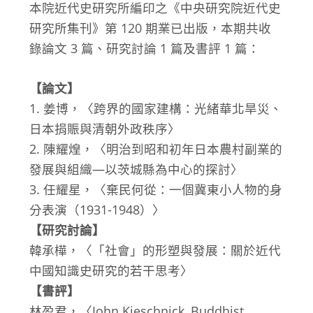
本院近代史研究所編印之《中央研究院近代史
研究所集刊》第 120 期業已出版，本期共收
錄論文 3 篇、研究討論 1 篇及書評 1 篇：
【論文】
1. 姜博，〈跨界的國家建構：光緒華北旱災、
日本捐賑與清朝外政秩序〉
2. 陳耀煌，〈明治到昭和初年日本農村副業的
發展與組織—以茨城縣為中心的探討〉
3. 任耀星，〈棄民何從：一個冀東小人物的身
分表演（1931-1948）〉
【研究討論】
韓承樺，〈「社會」的形塑與發展：關於近代
中國知識史研究的若干思考〉
【書評】
林盈君，〈John Kieschnick, Buddhist