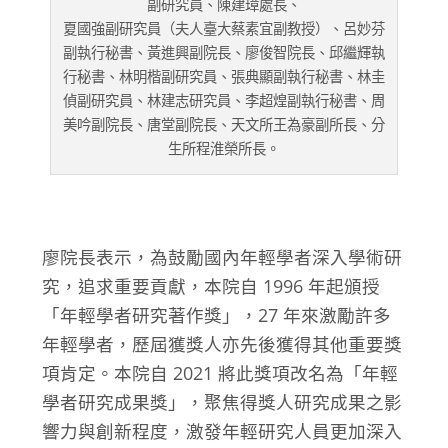
副研究員、陳建璋處長、
夏國強副研究員（夫人臺大蔡素宜副教授）、呂妙芬
副執行秘書、黃進興副院長、廖俊智院長、邱繼輝執
行秘書、林明楷副研究員、張典顯副執行秘書、林圭
偵副研究員、林建志研究員、李超煌副執行秘書、周
美吟副院長、唐堂副院長、天文所王為豪副所長、分
生所程淮榮所長。
廖院長表示，為鼓勵國內年輕學者深入學術研
究，追求重要貢獻，本院自 1996 年起頒授
「年輕學者研究著作獎」，27 年來激勵許多
年輕學者，歷屆獲獎人亦先後獲得其他重要獎
項肯定。本院自 2021 將此獎項改名為「年輕
學者研究成果獎」，聚焦得獎人研究成果之影
響力與創新程度，激發年輕研究人員更加深入