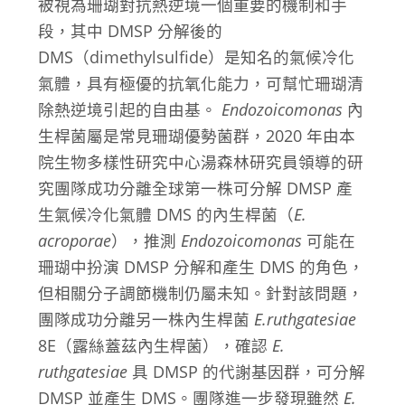
被視為珊瑚對抗熱逆境一個重要的機制和手
段，其中 DMSP 分解後的
DMS（dimethylsulfide）是知名的氣候冷化
氣體，具有極優的抗氧化能力，可幫忙珊瑚清
除熱逆境引起的自由基。
Endozoicomonas
內
生桿菌屬是常見珊瑚優勢菌群，2020 年由本
院生物多樣性研究中心湯森林研究員領導的研
究團隊成功分離全球第一株可分解 DMSP 產
生氣候冷化氣體 DMS 的內生桿菌（
E.
acroporae
），推測
Endozoicomonas
可能在
珊瑚中扮演 DMSP 分解和產生 DMS 的角色，
但相關分子調節機制仍屬未知。針對該問題，
團隊成功分離另一株內生桿菌
E.ruthgatesiae
8E（露絲蓋茲內生桿菌），確認
E.
ruthgatesiae
具 DMSP 的代謝基因群，可分解
DMSP 並產生 DMS。團隊進一步發現雖然
E.