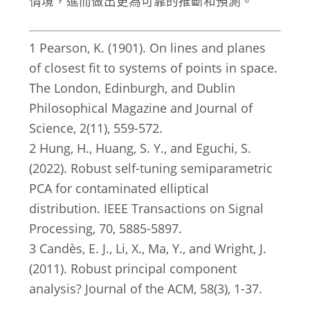
情境，進而做出更為可靠的推斷和預測。
1
Pearson, K. (1901). On lines and planes
of closest fit to systems of points in space.
The London, Edinburgh, and Dublin
Philosophical Magazine and Journal of
Science, 2(11), 559-572.
2
Hung, H., Huang, S. Y., and Eguchi, S.
(2022). Robust self-tuning semiparametric
PCA for contaminated elliptical
distribution. IEEE Transactions on Signal
Processing, 70, 5885-5897.
3
Candès, E. J., Li, X., Ma, Y., and Wright, J.
(2011). Robust principal component
analysis? Journal of the ACM, 58(3), 1-37.