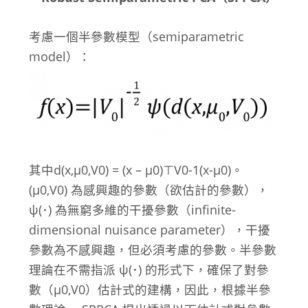
考慮一個半參數模型（semiparametric
model）：
其中d(x,μ
0
,V
0
) = (x – μ
0
)
⊤
V
0
-1
(x-μ
0
)。
(μ
0
,V
0
) 為感興趣的參數（欲估計的參數），
ψ(･) 為無窮多維的干擾參數（infinite-
dimensional nuisance parameter），干擾
參數為不感興趣，但必須考慮的參數。半參數
理論在不需指派 ψ(･) 的形式下，確保了對參
數（μ
0
,V
0
）估計式的建構，因此，根據半參