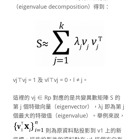
（eigenvalue decomposition）得到：
v
j
⊤
v
j
= 1 及 v
l
⊤
v
j
= 0，l ≠ j。
這裡的 v
j
∈ R
p
對應的是共變異數矩陣 S 的
第 j 個特徵向量（eigenvector），λ
j
即為第 j
個最大的特徵值（eigenvalue）。舉例來說，
則為原資料點投影到 v
1
上的新