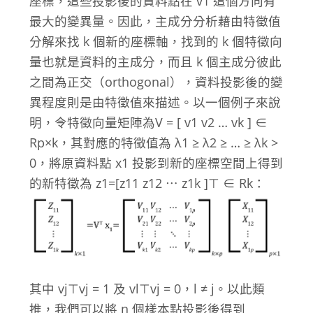
座標，這些投影後的資料點在 v
1
這個方向有
最大的變異量。因此，主成分分析藉由特徵值
分解來找 k 個新的座標軸，找到的 k 個特徵向
量也就是資料的主成分，而且 k 個主成分彼此
之間為正交（orthogonal），資料投影後的變
異程度則是由特徵值來描述。以一個例子來說
明，令特徵向量矩陣為V = [ v
1
v
2
… v
k
] ∈
R
p×k
，其對應的特徵值為 λ
1
≥ λ
2
≥ … ≥ λ
k
>
0，將原資料點 x
1
投影到新的座標空間上得到
的新特徵為 z
1
=[z
11
z
12
⋯ z
1k
]
⊤
∈ R
k
：
其中 v
j
⊤
v
j
= 1 及 v
l
⊤
v
j
= 0，l ≠ j。以此類
推，我們可以將 n 個樣本點投影後得到