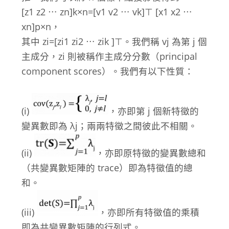
[z
1
z
2
⋯ z
n
]
k×n
=[v
1
v
2
⋯ v
k
]
⊤
[x
1
x
2
⋯
x
n
]
p×n
，
其中 z
i
=[z
i1
z
i2
⋯ z
ik
]
⊤
。我們稱 v
j
為第 j 個
主成分，z
i
則被稱作主成分分數（principal
component scores）。我們有以下性質：
(i)
，亦即第 j 個新特徵的
變異數即為 λ
j
；兩兩特徵之間彼此不相關。
(ii)
，亦即原特徵的變異數總和
（共變異數矩陣的 trace）即為特徵值的總
和。
(iii)
，亦即所有特徵值的乘積
即為共變異數矩陣的行列式。