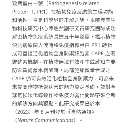
致病蛋白一號（Pathogenesis-related
Protein 1, PR1）在植物免疫反應的生理功能
和活性一直是科學界的未解之謎，本院農業生
物科技研究中心陳逸然副研究員研究團隊成功
解密植物免疫系統長達五十年謎團，揭示植物
偵測病原菌入侵時將免疫指標蛋白 PR1 轉化
成可直接活化植物全身防禦細胞素 CAPE 之關
鍵酵素機制。在植物無法有效產生或感知主要
防禦賀爾蒙水楊酸時，局部施加微量合成之
CAPE 仍可有效活化植物全身防禦力，可為未
來提高作物抵禦病害的能力奠定基礎，並對全
球氣候暖化導致作物免疫力弱化問題帶來全新
的解決方向與觀點。此研究成果已於本
（2023）年 8 月刊登於《自然通訊》
（
Nature Communications
）。