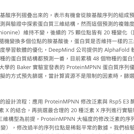
胺基酸序列摺疊出來的，表示有機會從胺基酸序列的組成
測與驗證中探索蛋白質三維結構，然而這個預測的複雜
ionine）維持不變，後續的 75 顆位點皆有 20 種變化
隨機變換多個位點的胺基酸後，蛋白質是否維持一樣的三
習軟體的優化，DeepMind 公司提供的 AlphaFol
的蛋白質結構都預測一番，目前累積 48 個物種的蛋白質
的 Baker 實驗室發表的 ProteinMPNN 蛋白質序
擬的方式預先篩選，當計算資源不是限制的因素時，篩
計流程：應用 ProteinMPNN 修改泛素與 Rsp5 E
p5 與泛素 X 的結合，再挑選最合理的 20 種泛素 X 序列進
構型為前提，ProteinMPNN 大幅度的修改泛素的序列
突變），修改過半的序列位點是稀鬆平常的數據。我們檢驗泛素 