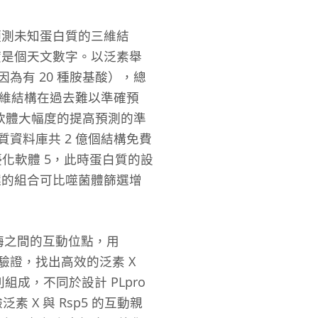
預測未知蛋白質的三維結
度是個天文數字。以泛素舉
（因為有 20 種胺基酸），總
維結構在過去難以準確預
d 軟體大幅度的提高預測的準
資料庫共 2 億個結構免費
列優化軟體
5
，此時蛋白質的設
選的組合可比噬菌體篩選增
3 酶之間的互動位點，用
行實驗驗證，找出高效的泛素 X
組成，不同於設計 PLpro
X 與 Rsp5 的互動親