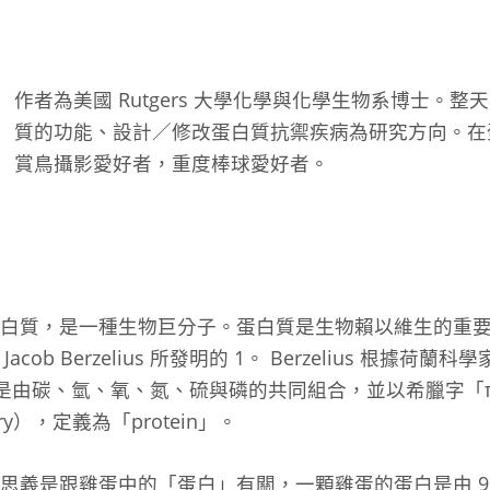
作者為美國 Rutgers 大學化學與化學生物系博士。
質的功能、設計／修改蛋白質抗禦疾病為研究方向。在
賞鳥攝影愛好者，重度棒球愛好者。
白質，是一種生物巨分子。蛋白質是生物賴以維生的重要物質
acob Berzelius 所發明的
1
。 Berzelius 根據荷蘭科學家 
成是由碳、氫、氧、氮、硫與磷的共同組合，並以希臘字「πρώτε
y），定義為「protein」。
思義是跟雞蛋中的「蛋白」有關，一顆雞蛋的蛋白是由 9 