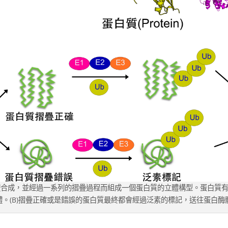
醣體合成，並經過一系列的摺疊過程而組成一個蛋白質的立體構型。蛋白質
體。(B)摺疊正確或是錯誤的蛋白質最終都會經過泛素的標記，送往蛋白酶