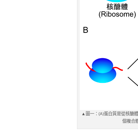
▲圖一：(A)蛋白質是從核
個複合