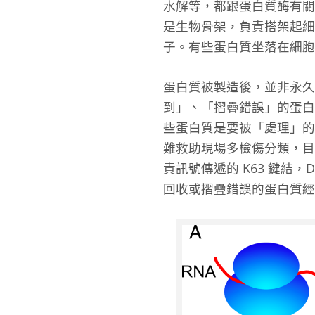
水解等，都跟蛋白質酶有關
是生物骨架，負責搭架起細
子。有些蛋白質坐落在細胞
蛋白質被製造後，並非永久存
到」、「摺疊錯誤」的蛋白
些蛋白質是要被「處理」的呢
難救助現場多檢傷分類，目
責訊號傳遞的 K63 鍵結，D
回收或摺疊錯誤的蛋白質經