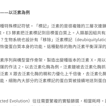
——以泛素為例
種特殊標記符號。「標記」泛素的是很複雜的三層次連鎖酵
，E3 酵素把泛素標記到目標蛋白質上。人類基因組共有超過 7
物系統也設計有「移除」泛素標記（deubiquitylat
，恢復蛋白質本身的功能。這種動態的胞內泛素平衡深深
素序列與構型當作骨架，製造出變種版本的泛素 X，用
命運的作法
2
。以去泛素化酶為例，泛素鏈被去泛素化酶抓
泛素 X 跟去泛素化酶的親和力優化上千倍後，去泛素化酶
能，細胞內大部分的泛素標記的蛋白質被接續地送到蛋
cted Evolution）往往需要繁複的實驗篩選，相當耗時