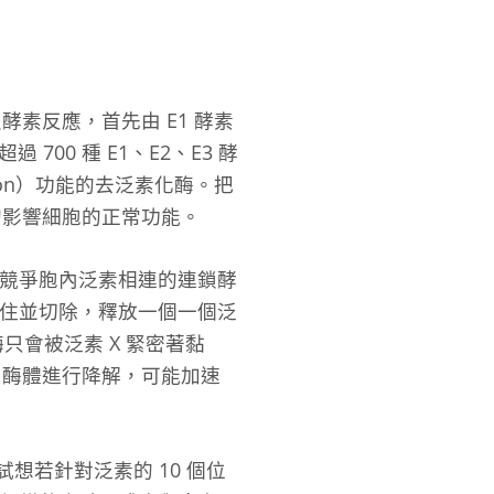
素反應，首先由 E1 酵素
00 種 E1、E2、E3 酵
ion）功能的去泛素化酶。把
的影響細胞的正常功能。
以競爭胞內泛素相連的連鎖酵
住並切除，釋放一個一個泛
只會被泛素 X 緊密著黏
白酶體進行降解，可能加速
。試想若針對泛素的 10 個位