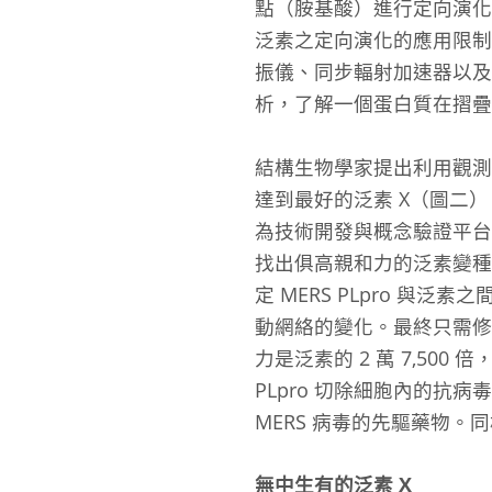
點（胺基酸）進行定向演化，
泛素之定向演化的應用限制
振儀、同步輻射加速器以及
析，了解一個蛋白質在摺疊
結構生物學家提出利用觀測
達到最好的泛素 X（圖二）
為技術開發與概念驗證平
找出俱高親和力的泛素變種，
定 MERS PLpro 
動網絡的變化。最終只需修改
力是泛素的 2 萬 7,500
PLpro 切除細胞內的抗病
MERS 病毒的先驅藥物
無中生有的泛素 X