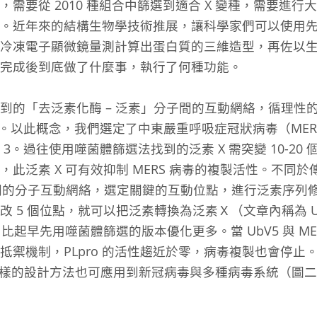
需要從 20
10
種組合中篩選到適合 X 變種，需要進行
。近年來的結構生物學技術推展，讓科學家們可以使用
冷凍電子顯微鏡量測計算出蛋白質的三維造型，再佐以
完成後到底做了什麼事，執行了何種功能。
到的「去泛素化酶 – 泛素」分子間的互動網絡，循理性
。以此概念，我們選定了中東嚴重呼吸症冠狀病毒（MERS）
台
3
。過往使用噬菌體篩選法找到的泛素 X 需突變 10-20
此泛素 X 可有效抑制 MERS 病毒的複製活性。不同
與泛素之間的分子互動網絡，選定關鍵的互動位點，進行泛素序
 5 個位點，就可以把泛素轉換為泛素Ｘ（文章內稱為 UbV
 倍，比起早先用噬菌體篩選的版本優化更多。當 UbV5 與 MER
毒抵禦機制，PLpro 的活性趨近於零，病毒複製也會停止。
。同樣的設計方法也可應用到新冠病毒與多種病毒系統（圖