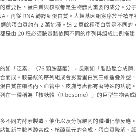
的重要性。蛋白質與核酸都是生物體內重要的成分。分
 RNA，再從 RNA 轉譯到蛋白質。人類基因組定序於千
人類的蛋白質約有 2 萬餘種。這 2 萬餘種蛋白質是不同
都是由 20 種必須胺基酸依照不同的序列與組成比例搭建
如「泛素」（76 顆胺基酸），長則如「脂肪酸合成酶」
組合而成。胺基酸的序列組成會影響蛋白質三維摺疊外型
蛋白質在細胞內、血管中、皮膚等處都有著特殊的功能
在一種稱為「核糖體（Ribosome）」的巨型生物合成酶
多不同的酵素製造、催化以及分解胞內的種種化學反應
諸如新生胺基酸合成、核酸單元的合成、蛋白質降解、