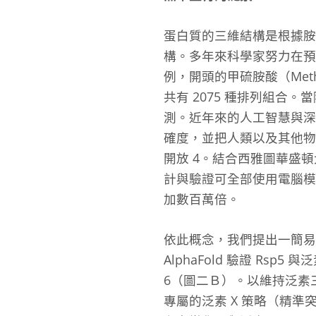
蛋白質的三維結構是根據
構。多年來科學家努力在預
例，開頭的甲硫胺酸（Meth
共有 20
75
種排列組合。當
測。近年來的人工智慧與深度學
確度，並把人類以及其他物種
開放
4
。結合西雅圖華盛頓大學
計與驗證可全部使用電腦模
加數百萬倍。
依此概念，我們提出一簡易的設
AlphaFold 驗證 Rs
6
（圖二Ｂ）。以維持泛素三維
專屬的泛素 X 策略（精準