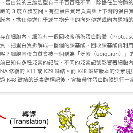
。蛋白質的三維造型有千千百百種不同。除擔任生物酶
胞的 3 度立體空間。有些蛋白質是負責與上下游的蛋白
膜內，擔任傳送化學或生物分子的向外傳送或向內運補
在細胞內。細胞有一個回收廠稱為蛋白酶體（Proteas
質，把蛋白質拆解成一個個的胺基酸，回收胺基酸再利
？細胞內蛋白質會被一個稱為「泛素（ubiquitin）
前已知有多種泛素的記號，不同的泛素記號影響著細胞
NA 修復的 K11 或 K29 鍵結。而 K48 鍵結版本的
過 K48 鍵結的泛素鏈標記後，會被帶往蛋白酶體進行