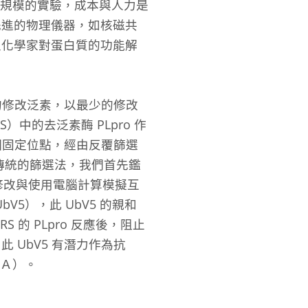
大規模的實驗，成本與人力是
先進的物理儀器，如核磁共
生化學家對蛋白質的功能解
的修改泛素，以最少的修改
中的去泛素酶 PLpro 作
 個固定位點，經由反覆篩選
於傳統的篩選法，我們首先鑑
列修改與使用電腦計算模擬互
5），此 UbV5 的親和
S 的 PLpro 反應後，阻止
此 UbV5 有潛力作為抗
二Ａ）。