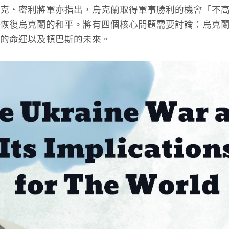
克・密利將軍亦指出，烏克蘭取得軍事勝利的機會「不
恢復烏克蘭的和平。將有四個核心問題需要討論：烏克
的命運以及頓巴斯的未來。