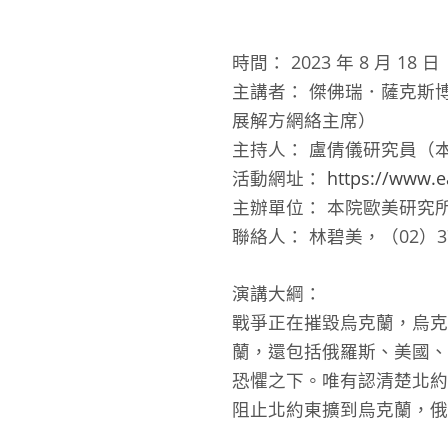
時間： 2023 年 8 月 18
主講者： 傑佛瑞．薩克斯
展解方網絡主席）
主持人： 盧倩儀研究員（
活動網址：
https://www.e
主辦單位： 本院歐美研究
聯絡人： 林碧美，（02）37
演講大綱：
戰爭正在摧毀烏克蘭，烏
蘭，還包括俄羅斯、美國、
恐懼之下。唯有認清楚北約
阻止北約東擴到烏克蘭，俄