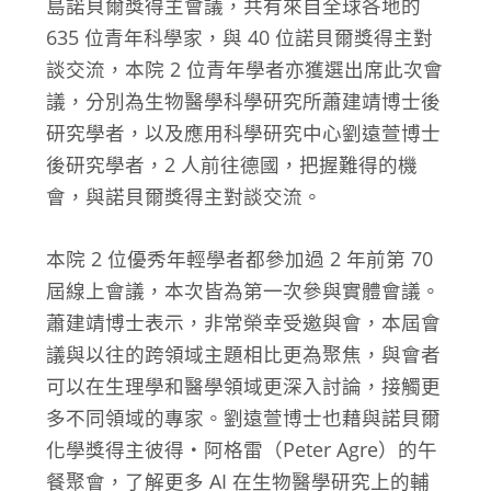
島諾貝爾獎得主會議，共有來自全球各地的
635 位青年科學家，與 40 位諾貝爾獎得主對
談交流，本院 2 位青年學者亦獲選出席此次會
議，分別為生物醫學科學研究所蕭建靖博士後
研究學者，以及應用科學研究中心劉遠萱博士
後研究學者，2 人前往德國，把握難得的機
會，與諾貝爾獎得主對談交流。
本院 2 位優秀年輕學者都參加過 2 年前第 70
屆線上會議，本次皆為第一次參與實體會議。
蕭建靖博士表示，非常榮幸受邀與會，本屆會
議與以往的跨領域主題相比更為聚焦，與會者
可以在生理學和醫學領域更深入討論，接觸更
多不同領域的專家。劉遠萱博士也藉與諾貝爾
化學獎得主彼得・阿格雷（Peter Agre）的午
餐聚會，了解更多 AI 在生物醫學研究上的輔