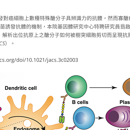
 能誘發對癌細胞上數種特殊醣分子具辨識力的抗體，然而寡
疫苗誘發抗體的機制，本院基因體研究中心特聘研究員翁
症疫苗，解析出位抗原上之醣分子如何被樹突細胞剪切而呈現
CS
）。
acs.org/doi/10.1021/jacs.3c02003