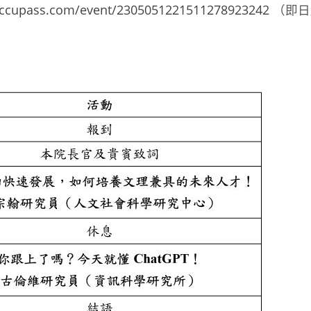
accupass.com/event/2305051221511278923242
（即日起