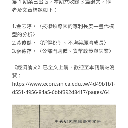
第 1 期業已出版，本期共收錄 3 篇論文，作
者及文章標題如下：
1.金志婷，〈技術領導國的專利長度—疊代模
型的分析〉
2.黃俊傑，〈所得稅制、不均與經濟成長〉
3.張德存，〈公部門聘僱、貨幣政策與失業〉
《經濟論文》已全文上網，歡迎至本刊網站瀏
覽：
https://www.econ.sinica.edu.tw/4d49b1b1-
d551-4956-84a5-6bbf392d8417/pages/64