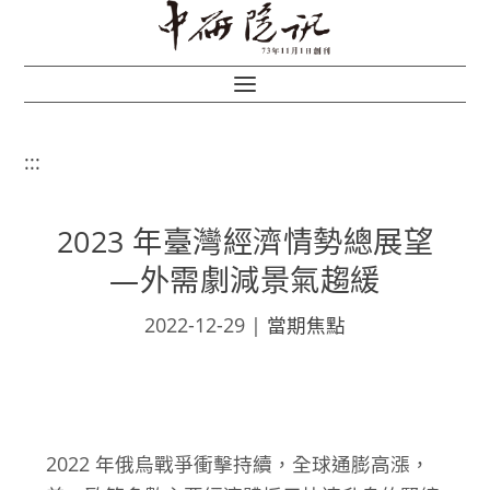
:::
2023 年臺灣經濟情勢總展望
—外需劇減景氣趨緩
2022-12-29
|
當期焦點
2022 年俄烏戰爭衝擊持續，全球通膨高漲，