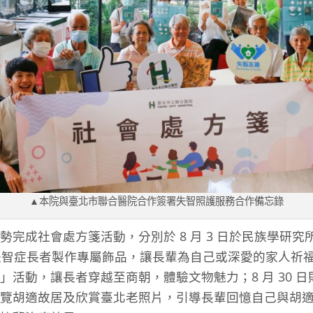
▲本院與臺北市聯合醫院合作簽署失智照護服務合作備忘錄
勢完成社會處方箋活動，分別於 8 月 3 日於民族學研
領失智症長者製作專屬飾品，讓長輩為自己或深愛的家人祈福； 
」活動，讓長者穿越至商朝，體驗文物魅力；8 月 30 
覽胡適故居及欣賞臺北老照片，引導長輩回憶自己與胡