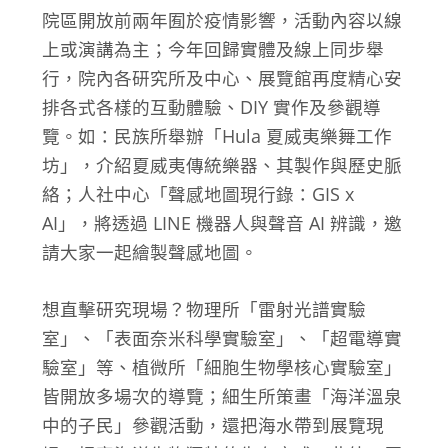
院區開放前兩年囿於疫情影響，活動內容以線
上或演講為主；今年回歸實體及線上同步舉
行，院內各研究所及中心、展覽館再度精心安
排各式各樣的互動體驗、DIY 實作及參觀導
覽。如：民族所舉辦「Hula 夏威夷樂舞工作
坊」，介紹夏威夷傳統樂器、其製作與歷史脈
絡；人社中心「聲感地圖現行錄：GIS x
AI」，將透過 LINE 機器人與聲音 AI 辨識，邀
請大家一起繪製聲感地圖。
想直擊研究現場？物理所「雷射光譜實驗
室」、「表面奈米科學實驗室」、「超電導實
驗室」等、植微所「細胞生物學核心實驗室」
皆開放多場次的導覽；細生所策畫「海洋溫泉
中的子民」參觀活動，還把海水帶到展覽現