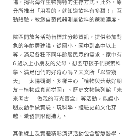
場，揭密海洋生物獨特的生存方式。此外，原
分所推出「用看的，就知道飲料有多甜！」互
動體驗，教您自製儀器測量飲料的蔗糖濃度。
院區開放各活動皆標註分齡資訊，提供參加對
象的年齡層建議，從國小、國中到高中以上
等，滿足各種不同年齡層民眾的需求。家中有
6 歲以上小朋友的父母，想要帶孩子們探索科
學、滿足他們的好奇心嗎？天文所「以管窺
天」－太陽觀測、多樣中心「植物與菇菇好朋
友－植物或真菌拼圖」、歷史文物陳列館「未
來考古──做我的時光寶盒」等活動，能讓小
朋友動手做實驗、玩科學、體驗史前文化穿
越，激發無限創造力。
其他線上及實體精彩演講活動包含智慧醫學、