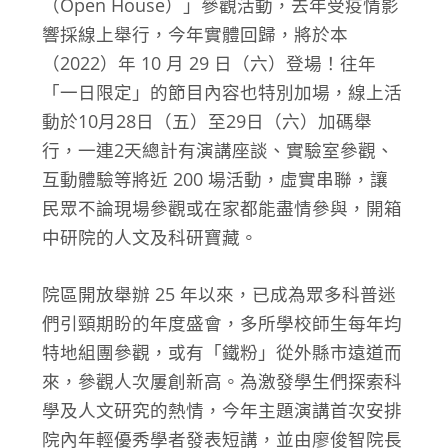
（Open House）」參觀活動，去年受疫情影
響採線上舉行，今年實體回歸，將於本
（2022）年 10 月 29 日（六）登場！往年
「一日限定」的節目內容也特別加場，線上活
動於10月28日（五）至29日（六）加碼舉
行，一連2天總計有演講座談、實驗室參觀、
互動體驗等將近 200 場活動，虛實串聯，讓
民眾不論現場參觀或在家都能盡情參與，開箱
中研院的人文及科研寶藏。
院區開放舉辦 25 年以來，已成為眾多科普迷
們引頸期盼的年度盛會，多所學校師生每年均
特地組團參觀，或有「鐵粉」從外縣市遠道而
來，參觀人次屢創新高。為激發學生們探索科
學及人文研究的熱情，今年主題演講首次安排
院內年輕優秀學者發表短講，並由廖俊智院長