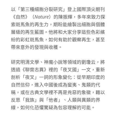
以「第三種細胞分裂研究」登上國際頂尖期刊
《自然》（
Nature
）的陳振輝，多年來致力探
索斑馬魚的再生力，期盼能繪製出細胞與個體
層級的再生藍圖。他將和大家分享這些色彩繽
紛的彩虹斑馬魚，如何有助於觀察再生，甚至
帶來意外的發現與收穫。
研究明清文學、神魔小說等領域的劉瓊云，將
透過《聊齋志異》裡的「夜叉國」一文，重新
剖析「夜叉」一詞的形象變化：從早期印度的
自然信仰，進入中國後成為蠻夷、鬼類的代
稱，或在古典文學裡不再是兇惡的象徵，藉以
反思「我族」與「他者」、人類與異類的界
線，如何化恐懼驚疑為包容理解的可能。